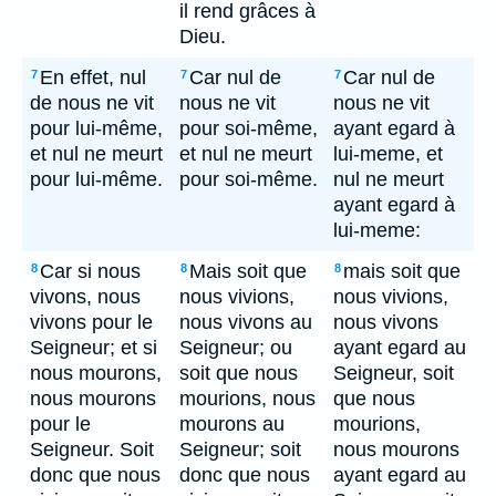
il rend grâces à
Dieu.
En effet, nul
Car nul de
Car nul de
7
7
7
de nous ne vit
nous ne vit
nous ne vit
pour lui-même,
pour soi-même,
ayant egard à
et nul ne meurt
et nul ne meurt
lui-meme, et
pour lui-même.
pour soi-même.
nul ne meurt
ayant egard à
lui-meme:
Car si nous
Mais soit que
mais soit que
8
8
8
vivons, nous
nous vivions,
nous vivions,
vivons pour le
nous vivons au
nous vivons
Seigneur; et si
Seigneur; ou
ayant egard au
nous mourons,
soit que nous
Seigneur, soit
nous mourons
mourions, nous
que nous
pour le
mourons au
mourions,
Seigneur. Soit
Seigneur; soit
nous mourons
donc que nous
donc que nous
ayant egard au