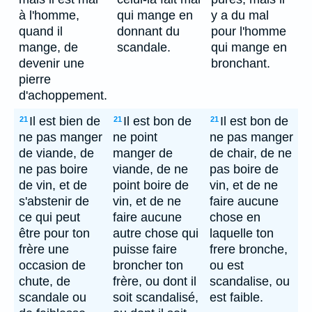
à l'homme,
qui mange en
y a du mal
quand il
donnant du
pour l'homme
mange, de
scandale.
qui mange en
devenir une
bronchant.
pierre
d'achoppement.
Il est bien de
Il est bon de
Il est bon de
21
21
21
ne pas manger
ne point
ne pas manger
de viande, de
manger de
de chair, de ne
ne pas boire
viande, de ne
pas boire de
de vin, et de
point boire de
vin, et de ne
s'abstenir de
vin, et de ne
faire aucune
ce qui peut
faire aucune
chose en
être pour ton
autre chose qui
laquelle ton
frère une
puisse faire
frere bronche,
occasion de
broncher ton
ou est
chute, de
frère, ou dont il
scandalise, ou
scandale ou
soit scandalisé,
est faible.