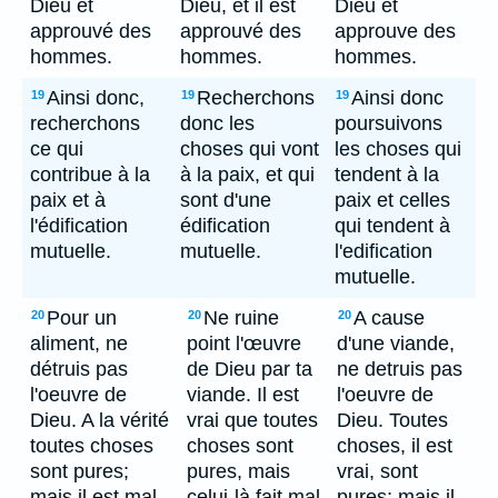
Dieu et
Dieu, et il est
Dieu et
approuvé des
approuvé des
approuve des
hommes.
hommes.
hommes.
Ainsi donc,
Recherchons
Ainsi donc
19
19
19
recherchons
donc les
poursuivons
ce qui
choses qui vont
les choses qui
contribue à la
à la paix, et qui
tendent à la
paix et à
sont d'une
paix et celles
l'édification
édification
qui tendent à
mutuelle.
mutuelle.
l'edification
mutuelle.
Pour un
Ne ruine
A cause
20
20
20
aliment, ne
point l'œuvre
d'une viande,
détruis pas
de Dieu par ta
ne detruis pas
l'oeuvre de
viande. Il est
l'oeuvre de
Dieu. A la vérité
vrai que toutes
Dieu. Toutes
toutes choses
choses sont
choses, il est
sont pures;
pures, mais
vrai, sont
mais il est mal
celui-là fait mal
pures; mais il