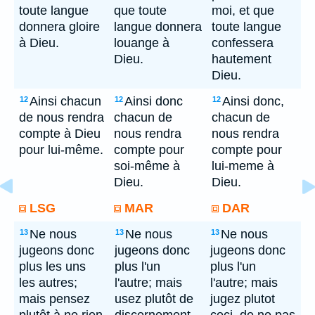
toute langue
que toute
moi, et que
donnera gloire
langue donnera
toute langue
à Dieu.
louange à
confessera
Dieu.
hautement
Dieu.
Ainsi chacun
Ainsi donc
Ainsi donc,
12
12
12
de nous rendra
chacun de
chacun de
compte à Dieu
nous rendra
nous rendra
pour lui-même.
compte pour
compte pour
soi-même à
lui-meme à
Dieu.
Dieu.
LSG
MAR
DAR
Ne nous
Ne nous
Ne nous
13
13
13
jugeons donc
jugeons donc
jugeons donc
plus les uns
plus l'un
plus l'un
les autres;
l'autre; mais
l'autre; mais
mais pensez
usez plutôt de
jugez plutot