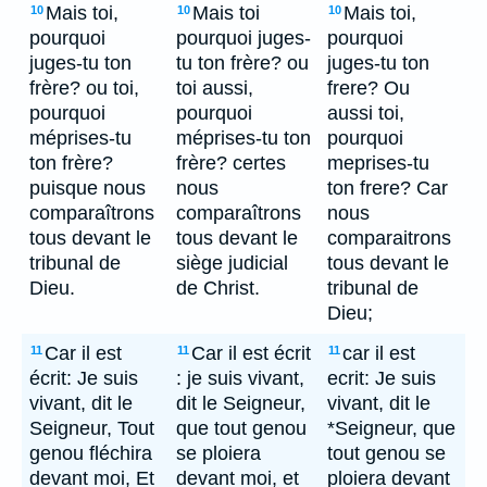
Mais toi,
Mais toi
Mais toi,
10
10
10
pourquoi
pourquoi juges-
pourquoi
juges-tu ton
tu ton frère? ou
juges-tu ton
frère? ou toi,
toi aussi,
frere? Ou
pourquoi
pourquoi
aussi toi,
méprises-tu
méprises-tu ton
pourquoi
ton frère?
frère? certes
meprises-tu
puisque nous
nous
ton frere? Car
comparaîtrons
comparaîtrons
nous
tous devant le
tous devant le
comparaitrons
tribunal de
siège judicial
tous devant le
Dieu.
de Christ.
tribunal de
Dieu;
Car il est
Car il est écrit
car il est
11
11
11
écrit: Je suis
: je suis vivant,
ecrit: Je suis
vivant, dit le
dit le Seigneur,
vivant, dit le
Seigneur, Tout
que tout genou
*Seigneur, que
genou fléchira
se ploiera
tout genou se
devant moi, Et
devant moi, et
ploiera devant