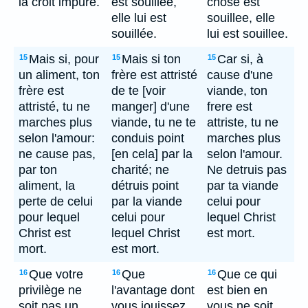
la croit impure.
est souillée,
chose est
elle lui est
souillee, elle
souillée.
lui est souillee.
Mais si, pour
Mais si ton
Car si, à
15
15
15
un aliment, ton
frère est attristé
cause d'une
frère est
de te [voir
viande, ton
attristé, tu ne
manger] d'une
frere est
marches plus
viande, tu ne te
attriste, tu ne
selon l'amour:
conduis point
marches plus
ne cause pas,
[en cela] par la
selon l'amour.
par ton
charité; ne
Ne detruis pas
aliment, la
détruis point
par ta viande
perte de celui
par la viande
celui pour
pour lequel
celui pour
lequel Christ
Christ est
lequel Christ
est mort.
mort.
est mort.
Que votre
Que
Que ce qui
16
16
16
privilège ne
l'avantage dont
est bien en
soit pas un
vous jouissez
vous ne soit