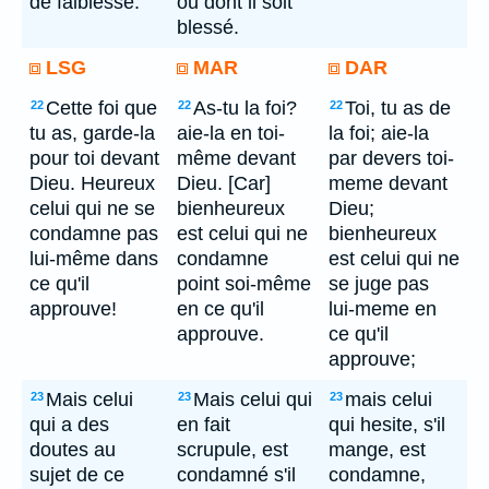
de faiblesse.
ou dont il soit
blessé.
LSG
MAR
DAR
Cette foi que
As-tu la foi?
Toi, tu as de
22
22
22
tu as, garde-la
aie-la en toi-
la foi; aie-la
pour toi devant
même devant
par devers toi-
Dieu. Heureux
Dieu. [Car]
meme devant
celui qui ne se
bienheureux
Dieu;
condamne pas
est celui qui ne
bienheureux
lui-même dans
condamne
est celui qui ne
ce qu'il
point soi-même
se juge pas
approuve!
en ce qu'il
lui-meme en
approuve.
ce qu'il
approuve;
Mais celui
Mais celui qui
mais celui
23
23
23
qui a des
en fait
qui hesite, s'il
doutes au
scrupule, est
mange, est
sujet de ce
condamné s'il
condamne,