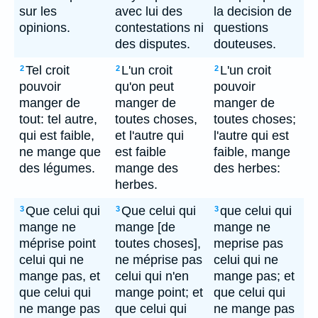
sur les
avec lui des
la decision de
opinions.
contestations ni
questions
des disputes.
douteuses.
Tel croit
L'un croit
L'un croit
2
2
2
pouvoir
qu'on peut
pouvoir
manger de
manger de
manger de
tout: tel autre,
toutes choses,
toutes choses;
qui est faible,
et l'autre qui
l'autre qui est
ne mange que
est faible
faible, mange
des légumes.
mange des
des herbes:
herbes.
Que celui qui
Que celui qui
que celui qui
3
3
3
mange ne
mange [de
mange ne
méprise point
toutes choses],
meprise pas
celui qui ne
ne méprise pas
celui qui ne
mange pas, et
celui qui n'en
mange pas; et
que celui qui
mange point; et
que celui qui
ne mange pas
que celui qui
ne mange pas