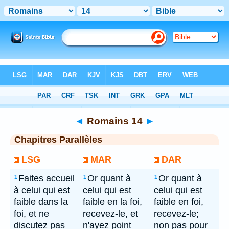
Bible
> Romains 14
◄
Romains 14
►
Chapitres Parallèles
LSG
MAR
DAR
Faites accueil
Or quant à
Or quant à
1
1
1
à celui qui est
celui qui est
celui qui est
faible dans la
faible en la foi,
faible en foi,
foi, et ne
recevez-le, et
recevez-le;
discutez pas
n'ayez point
non pas pour