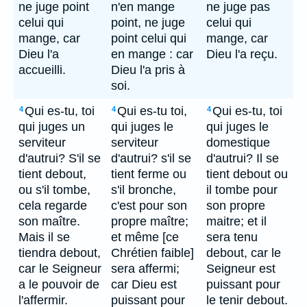
ne juge point
n'en mange
ne juge pas
celui qui
point, ne juge
celui qui
mange, car
point celui qui
mange, car
Dieu l'a
en mange : car
Dieu l'a reçu.
accueilli.
Dieu l'a pris à
soi.
Qui es-tu, toi
Qui es-tu toi,
Qui es-tu, toi
4
4
4
qui juges un
qui juges le
qui juges le
serviteur
serviteur
domestique
d'autrui? S'il se
d'autrui? s'il se
d'autrui? Il se
tient debout,
tient ferme ou
tient debout ou
ou s'il tombe,
s'il bronche,
il tombe pour
cela regarde
c'est pour son
son propre
son maître.
propre maître;
maitre; et il
Mais il se
et même [ce
sera tenu
tiendra debout,
Chrétien faible]
debout, car le
car le Seigneur
sera affermi;
Seigneur est
a le pouvoir de
car Dieu est
puissant pour
l'affermir.
puissant pour
le tenir debout.