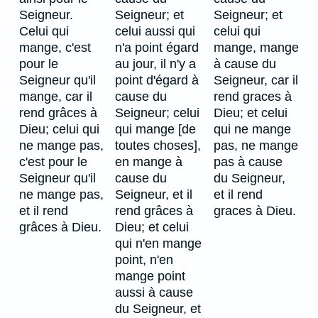
Seigneur.
Seigneur; et
Seigneur; et
Celui qui
celui aussi qui
celui qui
mange, c'est
n'a point égard
mange, mange
pour le
au jour, il n'y a
à cause du
Seigneur qu'il
point d'égard à
Seigneur, car il
mange, car il
cause du
rend graces à
rend grâces à
Seigneur; celui
Dieu; et celui
Dieu; celui qui
qui mange [de
qui ne mange
ne mange pas,
toutes choses],
pas, ne mange
c'est pour le
en mange à
pas à cause
Seigneur qu'il
cause du
du Seigneur,
ne mange pas,
Seigneur, et il
et il rend
et il rend
rend grâces à
graces à Dieu.
grâces à Dieu.
Dieu; et celui
qui n'en mange
point, n'en
mange point
aussi à cause
du Seigneur, et