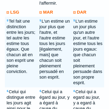
l'affermir.
LSG
MAR
DAR
Tel fait une
L'un estime un
L'un estime
5
5
5
distinction
jour plus que
un jour plus
entre les jours;
l'autre, et
qu'un autre
tel autre les
l'autre estime
jour, et l'autre
estime tous
tous les jours
estime tous les
égaux. Que
[également,
jours egaux:
chacun ait en
mais] que
que chacun
son esprit une
chacun soit
soit
pleine
pleinement
pleinement
conviction.
persuadé en
persuade dans
son esprit.
son propre
esprit.
Celui qui
Celui qui a
Celui qui a
6
6
6
distingue entre
égard au jour, y
egard au jour,
les jours agit
a égard à
y a egard à
ainsi pour le
cause du
cause du