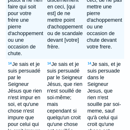
plutôt à ne rien
discernement
ceci, de ne pas
faire qui soit
en ceci, [qui
mettre une
pour votre
est] de ne
pierre
frère une
mettre point
d'achoppement
pierre
d'achoppement
ou une
d'achoppement
ou de scandale
occasion de
ou une
devant [votre]
chute devant
occasion de
frère.
votre frere.
chute.
Je sais et je
Je sais et je
Je sais, et je
14
14
14
suis persuadé
suis persuadé
suis persuade
par le
par le Seigneur
dans le
Seigneur
Jésus, que rien
Seigneur
Jésus que rien
n'est souillé de
Jesus, que
n'est impur en
soi-même;
rien n'est
soi, et qu'une
mais
souille par soi-
chose n'est
cependant si
meme, sauf
impure que
quelqu'un croit
qu'à celui qui
pour celui qui
qu'une chose
croit qu'une