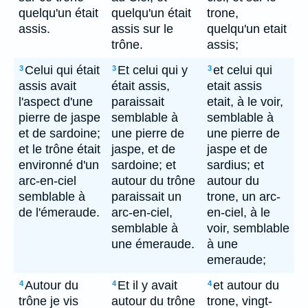
quelqu'un était
quelqu'un était
trone,
assis.
assis sur le
quelqu'un etait
trône.
assis;
Celui qui était
Et celui qui y
et celui qui
3
3
3
assis avait
était assis,
etait assis
l'aspect d'une
paraissait
etait, à le voir,
pierre de jaspe
semblable à
semblable à
et de sardoine;
une pierre de
une pierre de
et le trône était
jaspe, et de
jaspe et de
environné d'un
sardoine; et
sardius; et
arc-en-ciel
autour du trône
autour du
semblable à
paraissait un
trone, un arc-
de l'émeraude.
arc-en-ciel,
en-ciel, à le
semblable à
voir, semblable
une émeraude.
à une
emeraude;
Autour du
Et il y avait
et autour du
4
4
4
trône je vis
autour du trône
trone, vingt-