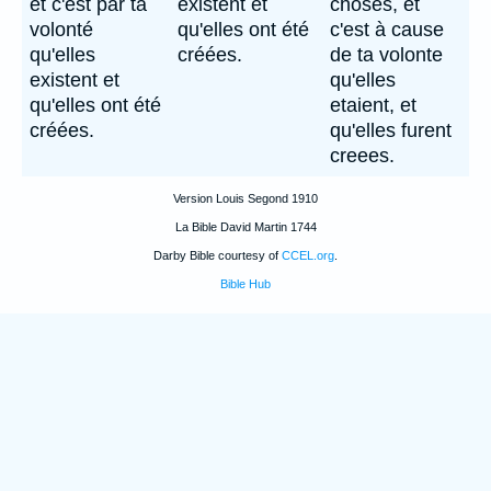
et c'est par ta
existent et
choses, et
volonté
qu'elles ont été
c'est à cause
qu'elles
créées.
de ta volonte
existent et
qu'elles
qu'elles ont été
etaient, et
créées.
qu'elles furent
creees.
Version Louis Segond 1910
La Bible David Martin 1744
Darby Bible courtesy of
CCEL.org
.
Bible Hub