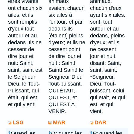
êtres vivants
animaux
animaux,
ont chacun six
avaient chacun
chacun d'eux
ailes, et ils
six ailes à
ayant six ailes,
sont remplis
l'entour; et par
sont, tout
d'yeux tout
dedans ils
autour et au
autour et au
[étaient] pleins
dedans, pleins
dedans. Ils ne
d'yeux; et ils ne
d'yeux; et ils
cessent de
cessent point
ne cessent
dire jour et
de dire jour et
jour et nuit,
nuit: Saint,
nuit : Saint!
disant: Saint,
saint, saint est
Saint! Saint! le
saint, saint,
le Seigneur
Seigneur Dieu
*Seigneur,
Dieu, le Tout-
Tout-puissant,
Dieu, Tout-
Puissant, qui
QUI ÉTAIT,
puissant, celui
était, qui est,
QUI EST, et
qui etait, et qui
et qui vient!
QUI EST A
est, et qui
VENIR.
vient.
LSG
MAR
DAR
Quand les
Or quand les
Et quand les
9
9
9