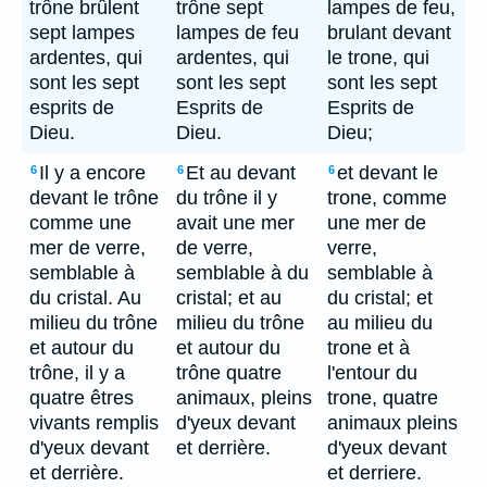
trône brûlent
trône sept
lampes de feu,
sept lampes
lampes de feu
brulant devant
ardentes, qui
ardentes, qui
le trone, qui
sont les sept
sont les sept
sont les sept
esprits de
Esprits de
Esprits de
Dieu.
Dieu.
Dieu;
Il y a encore
Et au devant
et devant le
6
6
6
devant le trône
du trône il y
trone, comme
comme une
avait une mer
une mer de
mer de verre,
de verre,
verre,
semblable à
semblable à du
semblable à
du cristal. Au
cristal; et au
du cristal; et
milieu du trône
milieu du trône
au milieu du
et autour du
et autour du
trone et à
trône, il y a
trône quatre
l'entour du
quatre êtres
animaux, pleins
trone, quatre
vivants remplis
d'yeux devant
animaux pleins
d'yeux devant
et derrière.
d'yeux devant
et derrière.
et derriere.