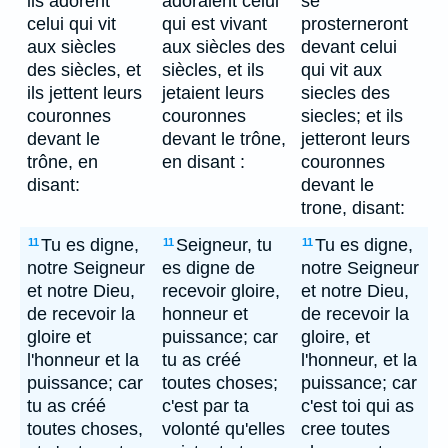
ils adorent
adoraient celui
se
celui qui vit
qui est vivant
prosterneront
aux siècles
aux siècles des
devant celui
des siècles, et
siècles, et ils
qui vit aux
ils jettent leurs
jetaient leurs
siecles des
couronnes
couronnes
siecles; et ils
devant le
devant le trône,
jetteront leurs
trône, en
en disant :
couronnes
disant:
devant le
trone, disant:
Tu es digne,
Seigneur, tu
Tu es digne,
11
11
11
notre Seigneur
es digne de
notre Seigneur
et notre Dieu,
recevoir gloire,
et notre Dieu,
de recevoir la
honneur et
de recevoir la
gloire et
puissance; car
gloire, et
l'honneur et la
tu as créé
l'honneur, et la
puissance; car
toutes choses;
puissance; car
tu as créé
c'est par ta
c'est toi qui as
toutes choses,
volonté qu'elles
cree toutes