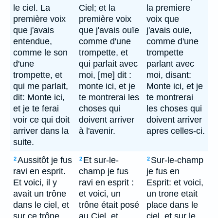
le ciel. La
Ciel; et la
la premiere
première voix
première voix
voix que
que j'avais
que j'avais ouïe
j'avais ouie,
entendue,
comme d'une
comme d'une
comme le son
trompette, et
trompette
d'une
qui parlait avec
parlant avec
trompette, et
moi, [me] dit :
moi, disant:
qui me parlait,
monte ici, et je
Monte ici, et je
dit: Monte ici,
te montrerai les
te montrerai
et je te ferai
choses qui
les choses qui
voir ce qui doit
doivent arriver
doivent arriver
arriver dans la
à l'avenir.
apres celles-ci.
suite.
Aussitôt je fus
Et sur-le-
Sur-le-champ
2
2
2
ravi en esprit.
champ je fus
je fus en
Et voici, il y
ravi en esprit :
Esprit: et voici,
avait un trône
et voici, un
un trone etait
dans le ciel, et
trône était posé
place dans le
sur ce trône
au Ciel, et
ciel, et sur le