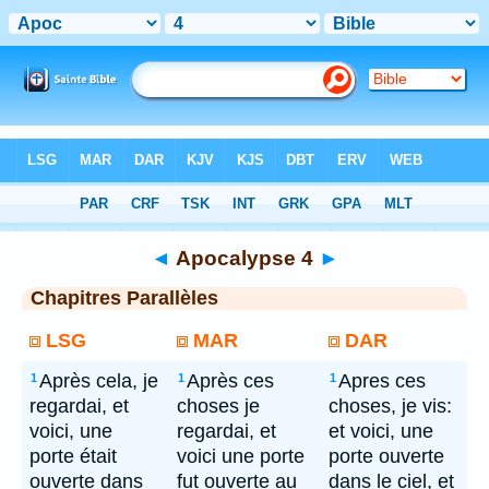
Bible
> Apocalypse 4
◄
Apocalypse 4
►
Chapitres Parallèles
LSG
MAR
DAR
Après cela, je
Après ces
Apres ces
1
1
1
regardai, et
choses je
choses, je vis:
voici, une
regardai, et
et voici, une
porte était
voici une porte
porte ouverte
ouverte dans
fut ouverte au
dans le ciel, et