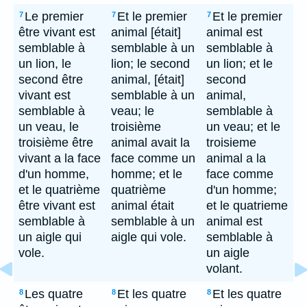
Le premier
Et le premier
Et le premier
7
7
7
être vivant est
animal [était]
animal est
semblable à
semblable à un
semblable à
un lion, le
lion; le second
un lion; et le
second être
animal, [était]
second
vivant est
semblable à un
animal,
semblable à
veau; le
semblable à
un veau, le
troisième
un veau; et le
troisième être
animal avait la
troisieme
vivant a la face
face comme un
animal a la
d'un homme,
homme; et le
face comme
et le quatrième
quatrième
d'un homme;
être vivant est
animal était
et le quatrieme
semblable à
semblable à un
animal est
un aigle qui
aigle qui vole.
semblable à
vole.
un aigle
volant.
Les quatre
Et les quatre
Et les quatre
8
8
8