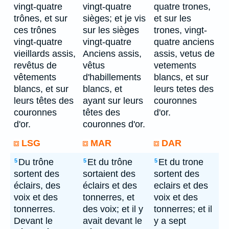
vingt-quatre
vingt-quatre
quatre trones,
trônes, et sur
sièges; et je vis
et sur les
ces trônes
sur les sièges
trones, vingt-
vingt-quatre
vingt-quatre
quatre anciens
vieillards assis,
Anciens assis,
assis, vetus de
revêtus de
vêtus
vetements
vêtements
d'habillements
blancs, et sur
blancs, et sur
blancs, et
leurs tetes des
leurs têtes des
ayant sur leurs
couronnes
couronnes
têtes des
d'or.
d'or.
couronnes d'or.
LSG
MAR
DAR
Du trône
Et du trône
Et du trone
5
5
5
sortent des
sortaient des
sortent des
éclairs, des
éclairs et des
eclairs et des
voix et des
tonnerres, et
voix et des
tonnerres.
des voix; et il y
tonnerres; et il
Devant le
avait devant le
y a sept