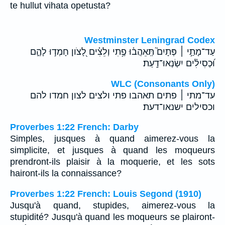
te hullut vihata opetusta?
Westminster Leningrad Codex
עַד־מָתַ֣י ׀ פְּתָיִם֮ תְּֽאֵהֲב֫וּ פֶ֥תִי וְלֵצִ֗ים לָ֭צֹון חָמְד֣וּ לָהֶ֑ם
וּ֝כְסִילִ֗ים יִשְׂנְאוּ־דָֽעַת׃
WLC (Consonants Only)
עד־מתי ׀ פתים תאהבו פתי ולצים לצון חמדו להם
וכסילים ישנאו־דעת׃
Proverbes 1:22 French: Darby
Simples, jusques à quand aimerez-vous la
simplicite, et jusques à quand les moqueurs
prendront-ils plaisir à la moquerie, et les sots
hairont-ils la connaissance?
Proverbes 1:22 French: Louis Segond (1910)
Jusqu'à quand, stupides, aimerez-vous la
stupidité? Jusqu'à quand les moqueurs se plairont-