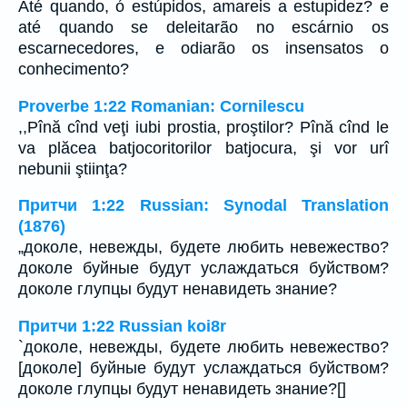
Até quando, ó estúpidos, amareis a estupidez? e
até quando se deleitarão no escárnio os
escarnecedores, e odiarão os insensatos o
conhecimento?
Proverbe 1:22 Romanian: Cornilescu
,,Pînă cînd veţi iubi prostia, proştilor? Pînă cînd le
va plăcea batjocoritorilor batjocura, şi vor urî
nebunii ştiinţa?
Притчи 1:22 Russian: Synodal Translation
(1876)
„доколе, невежды, будете любить невежество?
доколе буйные будут услаждаться буйством?
доколе глупцы будут ненавидеть знание?
Притчи 1:22 Russian koi8r
`доколе, невежды, будете любить невежество?
[доколе] буйные будут услаждаться буйством?
доколе глупцы будут ненавидеть знание?[]