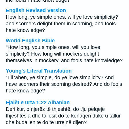
the foolish hate knowledge?
English Revised Version
How long, ye simple ones, will ye love simplicity?
and scorners delight them in scorning, and fools
hate knowledge?
World English Bible
"How long, you simple ones, will you love
simplicity? How long will mockers delight
themselves in mockery, and fools hate knowledge?
Young's Literal Translation
'Till when, ye simple, do ye love simplicity? And
have scorners their scorning desired? And do fools
hate knowledge?
Fjalët e urta 1:22 Albanian
Deri kur, o njerëz të thjeshtë, do t'ju pëlqejë
thjeshtësia dhe tallësit do të kënaqen duke u tallur
dhe budallenjtë do të urrejnë dijen?