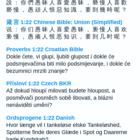
說 ： 你 們 愚 昧 人 喜 愛 愚 昧 ， 褻 慢 人 喜 歡
褻 慢 ， 愚 頑 人 恨 惡 知 識 ， 要 到 幾 時 呢 ？
箴 言 1:22 Chinese Bible: Union (Simplified)
说 ： 你 们 愚 昧 人 喜 爱 愚 昧 ， 亵 慢 人 喜 欢
亵 慢 ， 愚 顽 人 恨 恶 知 识 ， 要 到 几 时 呢 ？
Proverbs 1:22 Croatian Bible
Dokle ćete, vi glupi, ljubiti glupost i dokle će
podsmjevačima biti milo podsmijevanje, i dokle će
bezumnici mrziti znanje?
Přísloví 1:22 Czech BKR
Až dokud hloupí milovati budete hloupost, a
posměvači posměch sobě libovati, a blázni
nenáviděti umění?
Ordsprogene 1:22 Danish
Hvor længe vil I tankeløse elske Tankeløshed,
Spotterne finde deres Glæde i Spot og Daarerne
hade Kundskab?