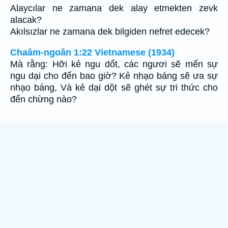
Alaycılar ne zamana dek alay etmekten zevk
alacak?
Akılsızlar ne zamana dek bilgiden nefret edecek?
Chaâm-ngoân 1:22 Vietnamese (1934)
Mà rằng: Hỡi kẻ ngu dốt, các ngươi sẽ mến sự
ngu dại cho đến bao giờ? Kẻ nhạo báng sẽ ưa sự
nhạo báng, Và kẻ dại dột sẽ ghét sự tri thức cho
đến chừng nào?