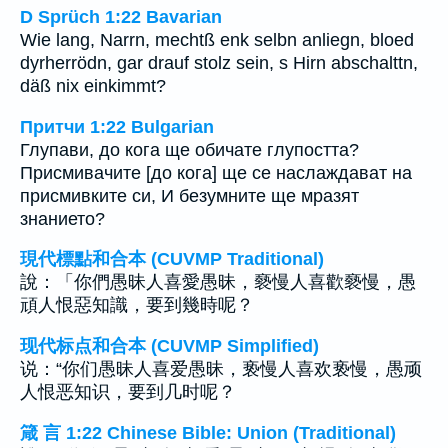
D Sprüch 1:22 Bavarian
Wie lang, Narrn, mechtß enk selbn anliegn, bloed
dyrherrödn, gar drauf stolz sein, s Hirn abschalttn,
däß nix einkimmt?
Притчи 1:22 Bulgarian
Глупави, до кога ще обичате глупостта?
Присмивачите [до кога] ще се наслаждават на
присмивките си, И безумните ще мразят
знанието?
現代標點和合本 (CUVMP Traditional)
說：「你們愚昧人喜愛愚昧，褻慢人喜歡褻慢，愚
頑人恨惡知識，要到幾時呢？
现代标点和合本 (CUVMP Simplified)
说：“你们愚昧人喜爱愚昧，亵慢人喜欢亵慢，愚顽
人恨恶知识，要到几时呢？
箴 言 1:22 Chinese Bible: Union (Traditional)