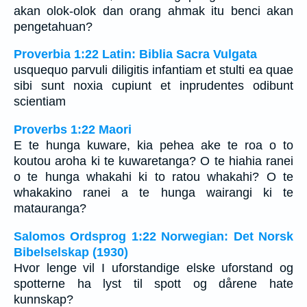
akan olok-olok dan orang ahmak itu benci akan
pengetahuan?
Proverbia 1:22 Latin: Biblia Sacra Vulgata
usquequo parvuli diligitis infantiam et stulti ea quae
sibi sunt noxia cupiunt et inprudentes odibunt
scientiam
Proverbs 1:22 Maori
E te hunga kuware, kia pehea ake te roa o to
koutou aroha ki te kuwaretanga? O te hiahia ranei
o te hunga whakahi ki to ratou whakahi? O te
whakakino ranei a te hunga wairangi ki te
matauranga?
Salomos Ordsprog 1:22 Norwegian: Det Norsk
Bibelselskap (1930)
Hvor lenge vil I uforstandige elske uforstand og
spotterne ha lyst til spott og dårene hate
kunnskap?