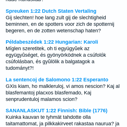
Spreuken 1:22 Dutch Staten Vertaling
Gij slechten! hoe lang zult gij de slechtigheid
beminnen, en de spotters voor zich de spotternij
begeren, en de zotten wetenschap haten?
Példabeszédek 1:22 Hungarian: Karoli
Míglen szeretitek, oh ti együgyûek az
együgyûséget, és gyönyörködnek a csúfolók
csúfolásban, és gyûlölik a balgatagok a
tudományt?!
La sentencoj de Salomono 1:22 Esperanto
GXis kiam, ho malkleruloj, vi amos nescion? Kaj al
blasfemantoj placxos blasfemado, Kaj
senprudentuloj malamos scion?
SANANLASKUT 1:22 Finnish: Bible (1776)
Kuinka kauvan te tyhmät tahdotte olla
taitamattomat, ja pilkkakirveet rakastaa naurua? ja