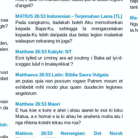
nap
d’angeli?
tan
MATIUS 26:53 Indonesian - Terjemahan Lama (TL)
Ma-
 saa
Pada sangkamu, tiadakah boleh Aku memohonkan
Ngư
gle?
kepada Bapa-Ku, sehingga Ia mengaruniakan
ta 
kepada-Ku lebih daripada dua belas legion malaekat
walaupun sekarang ini juga?
den,
elen
Matthew 26:53 Kabyle: NT
Eɛni tɣileḍ ur zmireɣ ara ad ssutreɣ i Baba ad iyi-d-
iceggeɛ luluf n lmalayekkat ?
most
Matthaeus 26:53 Latin: Biblia Sacra Vulgata
bbet
an putas quia non possum rogare Patrem meum et
exhibebit mihi modo plus quam duodecim legiones
angelorum
mian
Matthew 26:53 Maori
jn da
E hua koe e kore e ahei i ahau aianei te inoi ki toku
Matua, a e homai e ia ki ahau he anahera maha atu i
nga rihiona kotahi tekau ma rua?
ish:
Matteus 26:53 Norwegian: Det Norsk
illa