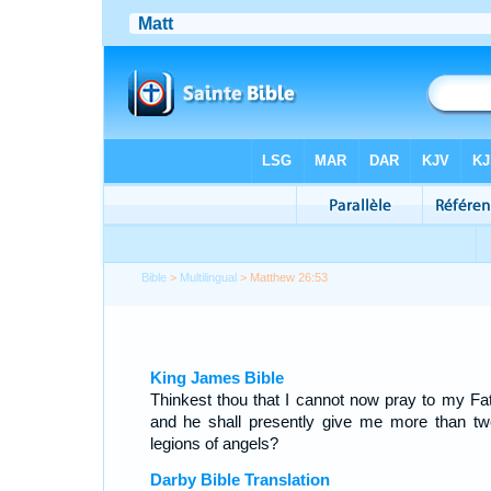
Bible
>
Multilingual
> Matthew 26:53
King James Bible
Thinkest thou that I cannot now pray to my Fat
and he shall presently give me more than tw
legions of angels?
Darby Bible Translation