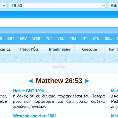
◄
Matthew 26:53
►
Nestle GNT 1904
Mat
her,
ἢ δοκεῖς ὅτι οὐ δύναμαι παρακαλέσαι τὸν Πατέρα
¿Ac
elve
μου, καὶ παραστήσει μοι ἄρτι πλείω δώδεκα
Pad
λεγιῶνας ἀγγέλων;
áng
Westcott and Hort 1881
Mat