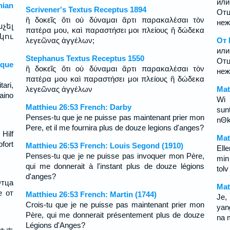
или
ian
Scrivener's Textus Receptus 1894
От
ἢ δοκεῖς ὅτι οὐ δύναμαι ἄρτι παρακαλέσαι τὸν
неж
չել
πατέρα μου, καὶ παραστήσει μοι πλείους ἢ δώδεκα
կու
λεγεῶνας ἀγγέλων;
От 
или
Stephanus Textus Receptus 1550
От
sque
ἢ δοκεῖς ὅτι οὐ δύναμαι ἄρτι παρακαλέσαι τὸν
неж
πατέρα μου καὶ παραστήσει μοι πλείους ἢ δώδεκα
ari,
λεγεῶνας ἀγγέλων
Mat
aino
Wi 
Matthieu 26:53 French: Darby
sun
Penses-tu que je ne puisse pas maintenant prier mon
nΘk
Pere, et il me fournira plus de douze legions d'anges?
 Hilf
Mat
fort
Matthieu 26:53 French: Louis Segond (1910)
Ell
Penses-tu que je ne puisse pas invoquer mon Père,
min
qui me donnerait à l'instant plus de douze légions
tolv
d'anges?
Отца
Mat
е от
Matthieu 26:53 French: Martin (1744)
Je,
Crois-tu que je ne puisse pas maintenant prier mon
yan
Père, qui me donnerait présentement plus de douze
na 
Légions d'Anges?