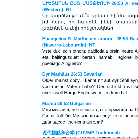
ԱՒԵՏԱՐԱՆ ԸՍՏ ՄԱՏԹԷՈՍԻ 26:53 Armen
(Western): NT
Կը կարծես թէ չե՞մ կրնար հի՛մա աղա
իմ Հօրս, որ հասցնէ ինծի տասներ
լեգէոնէն աւելի հրեշտակներ:
Euangelioa S. Mattheuen araura. 26:53 Ba
(Navarro-Labourdin): NT
Vste duc ecin othoitz daidiodala orain neure Ait
eta baitinguzquet bertan hamabi legione b
guehiago Aingueru?
Dyr Mathäus 26:53 Bavarian
Older mainst öbby, i kännt nit auf dyr Stöll ayn
von meinn Vatern habn? Der schickt myr so
über zwölf Hargn Engln, wenn i n drum bitt.
Матей 26:53 Bulgarian
Или мислиш, че не мога да се примоля на 
Си, и Той би Ми изпратил още сега повеч
дванадесет легиона ангели?
現代標點和合本 (CUVMP Traditional)