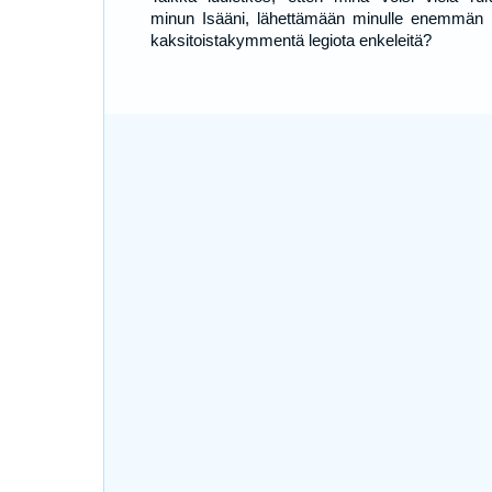
minun Isääni, lähettämään minulle enemmän 
kaksitoistakymmentä legiota enkeleitä?