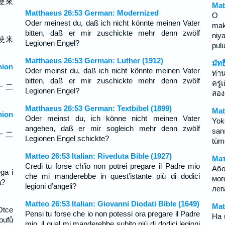
使來
Mat
Matthaeus 26:53 German: Modernized
O 
Oder meinest du, daß ich nicht könnte meinen Vater
mak
bitten, daß er mir zuschickte mehr denn zwölf
niy
使来
Legionen Engel?
pul
Matthaeus 26:53 German: Luther (1912)
มัท
ion
Oder meinst du, daß ich nicht könnte meinen Vater
ท่า
bitten, daß er mir zuschickte mehr denn zwölf
ครู
十 二
Legionen Engel?
สอง
Matthaeus 26:53 German: Textbibel (1899)
Mat
ion
Oder meinst du, ich könne nicht meinen Vater
Yo
angehen, daß er mir sogleich mehr denn zwölf
san
十 二
Legionen Engel schickte?
tüm
Matteo 26:53 Italian: Riveduta Bible (1927)
Мат
Credi tu forse ch’io non potrei pregare il Padre mio
Або
ga i
che mi manderebbe in quest’istante più di dodici
мог
a?
legioni d’angeli?
лег
Matteo 26:53 Italian: Giovanni Diodati Bible (1649)
Mat
Otce
Pensi tu forse che io non potessi ora pregare il Padre
Ha 
oufů
mio, il qual mi manderebbe subito più di dodici legioni