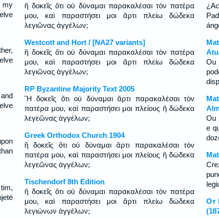
n my
ἢ δοκεῖς ὅτι οὐ δύναμαι παρακαλέσαι τὸν πατέρα
¿Ac
elve
μου, καὶ παραστήσει μοι ἄρτι πλείω δώδεκα
Pad
λεγιῶνας ἀγγέλων;
áng
Westcott and Hort / [NA27 variants]
Mat
her,
ἢ δοκεῖς ὅτι οὐ δύναμαι παρακαλέσαι τὸν πατέρα
Atu
elve
μου, καὶ παραστήσει μοι ἄρτι πλείω δώδεκα
Ou 
λεγιῶνας ἀγγέλων;
pod
dis
RP Byzantine Majority Text 2005
 and
Ἢ δοκεῖς ὅτι οὐ δύναμαι ἄρτι παρακαλέσαι τὸν
Mat
elve
πατέρα μου, καὶ παραστήσει μοι πλείους ἢ δώδεκα
Alm
λεγεῶνας ἀγγέλων;
Ou 
e q
Greek Orthodox Church 1904
doz
upon
ἢ δοκεῖς ὅτι οὐ δύναμαι ἄρτι παρακαλέσαι τὸν
than
πατέρα μου, καὶ παραστήσει μοι πλείους ἢ δώδεκα
Mat
λεγεῶνας ἀγγέλων;
Cre
pun
Tischendorf 8th Edition
legi
 tim,
ἢ δοκεῖς ὅτι οὐ δύναμαι παρακαλέσαι τὸν πατέρα
jetë
μου, καὶ παραστήσει μοι ἄρτι πλείω δώδεκα
От 
λεγιώνων ἀγγέλων;
(18