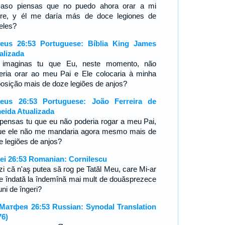
aso piensas que no puedo ahora orar a mi
re, y él me daría más de doce legiones de
eles?
eus 26:53 Portuguese: Bíblia King James
alizada
imaginas tu que Eu, neste momento, não
eria orar ao meu Pai e Ele colocaria à minha
posição mais de doze legiões de anjos?
eus 26:53 Portuguese: João Ferreira de
eida Atualizada
pensas tu que eu não poderia rogar a meu Pai,
ue ele não me mandaria agora mesmo mais de
e legiões de anjos?
ei 26:53 Romanian: Cornilescu
zi că n'aş putea să rog pe Tatăl Meu, care Mi-ar
e îndată la îndemînă mai mult de douăsprezece
uni de îngeri?
Матфея 26:53 Russian: Synodal Translation
76)