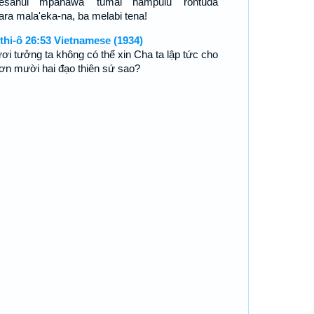
esahui mpahawa' tumai hampulu' rontuda
tara mala'eka-na, ba melabi tena!
thi-ô 26:53 Vietnamese (1934)
ơi tưởng ta không có thể xin Cha ta lập tức cho
hơn mười hai đạo thiên sứ sao?