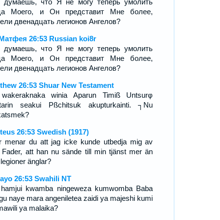
 думаешь, что Я не могу теперь умолить
ца Моего, и Он представит Мне более,
ели двенадцать легионов Ангелов?
Матфея 26:53 Russian koi8r
 думаешь, что Я не могу теперь умолить
ца Моего, и Он представит Мне более,
ели двенадцать легионов Ангелов?
thew 26:53 Shuar New Testament
wakeraknaka winia Aparun Timiß Untsurφ
tarin seakui Pßchitsuk akupturkainti. ┐Nu
atsmek?
teus 26:53 Swedish (1917)
er menar du att jag icke kunde utbedja mig av
 Fader, att han nu sände till min tjänst mer än
 legioner änglar?
ayo 26:53 Swahili NT
 hamjui kwamba ningeweza kumwomba Baba
gu naye mara angeniletea zaidi ya majeshi kumi
mawili ya malaika?