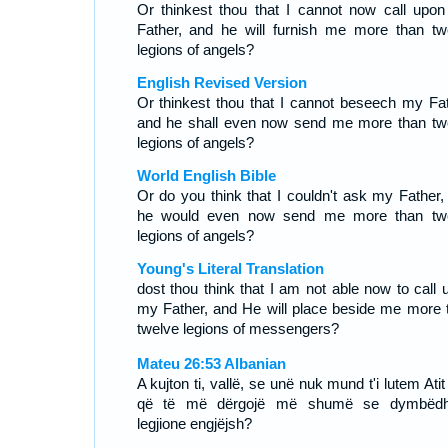
Or thinkest thou that I cannot now call upo
Father, and he will furnish me more than tw
legions of angels?
English Revised Version
Or thinkest thou that I cannot beseech my Fat
and he shall even now send me more than tw
legions of angels?
World English Bible
Or do you think that I couldn't ask my Father,
he would even now send me more than tw
legions of angels?
Young's Literal Translation
dost thou think that I am not able now to call 
my Father, and He will place beside me more 
twelve legions of messengers?
Mateu 26:53 Albanian
A kujton ti, vallë, se unë nuk mund t'i lutem Atit
që të më dërgojë më shumë se dymbëdh
legjione engjëjsh?