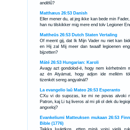
andělů?
Matthæus 26:53 Danish
Eller mener du, at jeg ikke kan bede min Fader,
han nu tilskikker mig mere end tolv Legioner En
Mattheüs 26:53 Dutch Staten Vertaling
Of meent gij, dat Ik Mijn Vader nu niet kan bid
en Hij zal Mij meer dan twaalf legioenen eng
bijzetten?
Máté 26:53 Hungarian: Karoli
Avagy azt gondolod-é, hogy nem kérhetném 
az én Atyámat, hogy adjon ide mellém tö
tizenkét sereg angyalnál?
La evangelio laŭ Mateo 26:53 Esperanto
CXu vi do supozas, ke mi ne povas alvoki 
Patron, kaj Li tuj liveros al mi pli ol dek du legio
angxeloj?
Evankeliumi Matteuksen mukaan 26:53 Finn
Bible (1776)
Taikka luuletkos, etten minä voisi vielä ruko