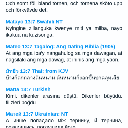
Och somt föll bland törnen, och törnena sköto upp
och förkvävde det.
Matayo 13:7 Swahili NT
Nyingine zilianguka kwenye miti ya miiba, nayo
ikakua na kuzisonga.
Mateo 13:7 Tagalog: Ang Dating Biblia (1905)
At ang mga iba'y nangahulog sa mga dawagan, at
nagsilaki ang mga dawag, at ininis ang mga yaon.
มัทธิว 13:7 Thai: from KJV
บ้างก็ตกกลางต้นหนาม ต้นหนามก็งอกขึ้นปกคลุมเสีย
Matta 13:7 Turkish
Kimi, dikenler arasına düştü. Dikenler büyüdü,
filizleri boğdu.
Матей 13:7 Ukrainian: NT
А инше попадало між тернину, й тернина,
розвившись, поглушила його.