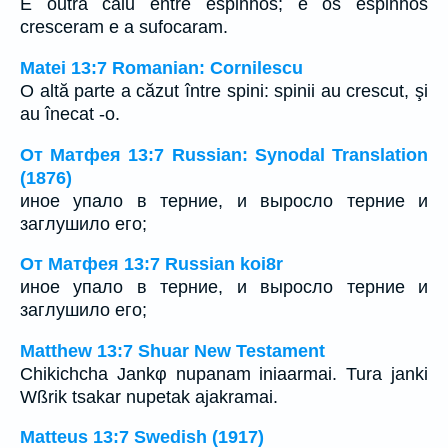
E outra caiu entre espinhos; e os espinhos
cresceram e a sufocaram.
Matei 13:7 Romanian: Cornilescu
O altă parte a căzut între spini: spinii au crescut, şi
au înecat -o.
От Матфея 13:7 Russian: Synodal Translation
(1876)
иное упало в терние, и выросло терние и
заглушило его;
От Матфея 13:7 Russian koi8r
иное упало в терние, и выросло терние и
заглушило его;
Matthew 13:7 Shuar New Testament
Chikichcha Jankφ nupanam iniaarmai. Tura janki
Wßrik tsakar nupetak ajakramai.
Matteus 13:7 Swedish (1917)