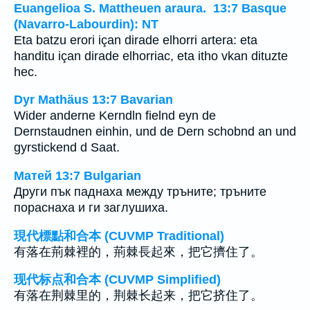
Euangelioa S. Mattheuen araura. 13:7 Basque
(Navarro-Labourdin): NT
Eta batzu erori içan dirade elhorri artera: eta
handitu içan dirade elhorriac, eta itho vkan dituzte
hec.
Dyr Mathäus 13:7 Bavarian
Wider anderne Kerndln fielnd eyn de
Dernstaudnen einhin, und de Dern schobnd an und
gyrstickend d Saat.
Матей 13:7 Bulgarian
Други пък паднаха между тръните; тръните
пораснаха и ги заглушиха.
現代標點和合本 (CUVMP Traditional)
有落在荊棘裡的，荊棘長起來，把它擠住了。
现代标点和合本 (CUVMP Simplified)
有落在荆棘里的，荆棘长起来，把它挤住了。