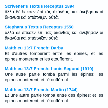
Scrivener's Textus Receptus 1894
ἄλλα δὲ ἔπεσεν ἐπὶ τὰς ἀκάνθας, καὶ ἀνέβησαν αἱ
ἄκανθαι καὶ ἀπέπνιξαν αὐτά.
Stephanus Textus Receptus 1550
ἄλλα δὲ ἔπεσεν ἐπὶ τὰς ἀκάνθας καὶ ἀνέβησαν αἱ
ἄκανθαι καὶ ἀπέπνιξαν αὐτά
Matthieu 13:7 French: Darby
Et d'autres tomberent entre les epines, et les
epines monterent et les etoufferent.
Matthieu 13:7 French: Louis Segond (1910)
Une autre partie tomba parmi les épines: les
épines montèrent, et l'étouffèrent.
Matthieu 13:7 French: Martin (1744)
Et une autre partie tomba entre des épines; et les
épines montèrent, et l'étouffèrent.