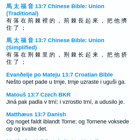
馬 太 福 音 13:7 Chinese Bible: Union
(Traditional)
有 落 在 荊 棘 裡 的 ， 荊 棘 長 起 來 ， 把 他 擠
住 了 ；
馬 太 福 音 13:7 Chinese Bible: Union
(Simplified)
有 落 在 荆 棘 里 的 ， 荆 棘 长 起 来 ， 把 他 挤
住 了 ；
Evanðelje po Mateju 13:7 Croatian Bible
Nešto opet pade u trnje, trnje uzraste i uguši ga.
Matouš 13:7 Czech BKR
Jiná pak padla v trní; i vzrostlo trní, a udusilo je.
Matthæus 13:7 Danish
Og noget faldt iblandt Torne; og Tornene voksede
op og kvalte det.