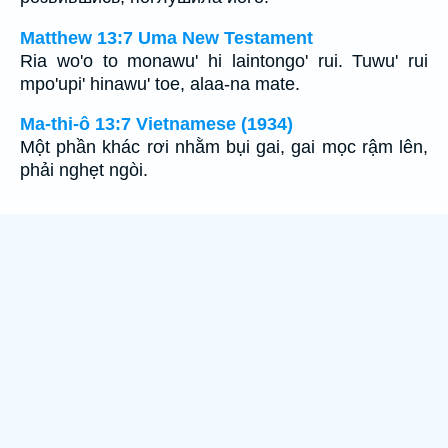
Matthew 13:7 Uma New Testament
Ria wo'o to monawu' hi laintongo' rui. Tuwu' rui
mpo'upi' hinawu' toe, alaa-na mate.
Ma-thi-ô 13:7 Vietnamese (1934)
Một phần khác rơi nhằm bụi gai, gai mọc rậm lên,
phải nghẹt ngòi.