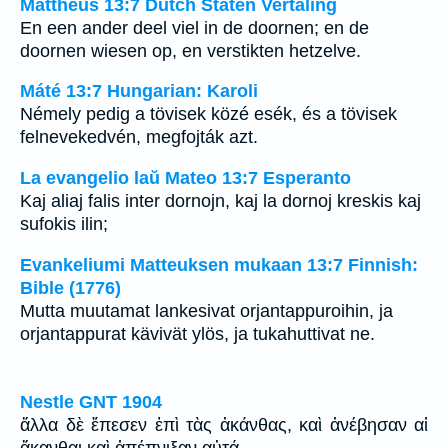
Mattheüs 13:7 Dutch Staten Vertaling
En een ander deel viel in de doornen; en de
doornen wiesen op, en verstikten hetzelve.
Máté 13:7 Hungarian: Karoli
Némely pedig a tövisek közé esék, és a tövisek
felnevekedvén, megfojták azt.
La evangelio laŭ Mateo 13:7 Esperanto
Kaj aliaj falis inter dornojn, kaj la dornoj kreskis kaj
sufokis ilin;
Evankeliumi Matteuksen mukaan 13:7 Finnish:
Bible (1776)
Mutta muutamat lankesivat orjantappuroihin, ja
orjantappurat kävivät ylös, ja tukahuttivat ne.
Nestle GNT 1904
ἄλλα δὲ ἔπεσεν ἐπὶ τὰς ἀκάνθας, καὶ ἀνέβησαν αἱ