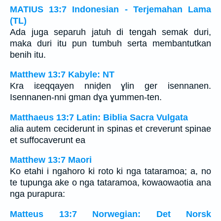
MATIUS 13:7 Indonesian - Terjemahan Lama
(TL)
Ada juga separuh jatuh di tengah semak duri,
maka duri itu pun tumbuh serta membantutkan
benih itu.
Matthew 13:7 Kabyle: NT
Kra iɛeqqayen nniḍen ɣlin ger isennanen.
Isennanen-nni gman dɣa ɣummen-ten.
Matthaeus 13:7 Latin: Biblia Sacra Vulgata
alia autem ceciderunt in spinas et creverunt spinae
et suffocaverunt ea
Matthew 13:7 Maori
Ko etahi i ngahoro ki roto ki nga tataramoa; a, no
te tupunga ake o nga tataramoa, kowaowaotia ana
nga purapura:
Matteus 13:7 Norwegian: Det Norsk