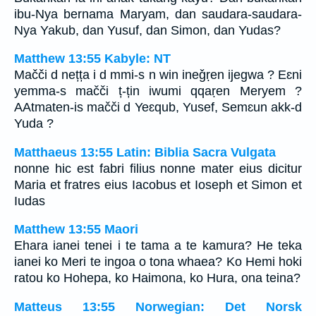
ibu-Nya bernama Maryam, dan saudara-saudara-
Nya Yakub, dan Yusuf, dan Simon, dan Yudas?
Matthew 13:55 Kabyle: NT
Mačči d nețța i d mmi-s n win ineǧṛen ijegwa ? Eɛni
yemma-s mačči ț-țin iwumi qqaṛen Meryem ?
AAtmaten-is mačči d Yeɛqub, Yusef, Semɛun akk-d
Yuda ?
Matthaeus 13:55 Latin: Biblia Sacra Vulgata
nonne hic est fabri filius nonne mater eius dicitur
Maria et fratres eius Iacobus et Ioseph et Simon et
Iudas
Matthew 13:55 Maori
Ehara ianei tenei i te tama a te kamura? He teka
ianei ko Meri te ingoa o tona whaea? Ko Hemi hoki
ratou ko Hohepa, ko Haimona, ko Hura, ona teina?
Matteus 13:55 Norwegian: Det Norsk