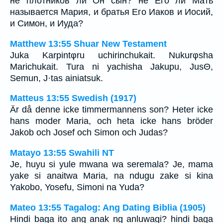
не плотников ли Он сын? не Его ли Мать
называется Мария, и братья Его Иаков и Иосий,
и Симон, и Иуда?
Matthew 13:55 Shuar New Testament
Juka Karpintφru uchirinchukait. Nukurφsha
Marichukait. Tura ni yachisha Jakupu, JusΘ,
Semun, J·tas ainiatsuk.
Matteus 13:55 Swedish (1917)
Är då denne icke timmermannens son? Heter icke
hans moder Maria, och heta icke hans bröder
Jakob och Josef och Simon och Judas?
Matayo 13:55 Swahili NT
Je, huyu si yule mwana wa seremala? Je, mama
yake si anaitwa Maria, na ndugu zake si kina
Yakobo, Yosefu, Simoni na Yuda?
Mateo 13:55 Tagalog: Ang Dating Biblia (1905)
Hindi baga ito ang anak ng anluwagi? hindi baga