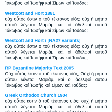
Ἰάκωβος καὶ Ἰωσὴφ καὶ Σίμων καὶ Ἰούδας;
Westcott and Hort 1881
οὐχ οὗτός ἐστιν ὁ τοῦ τέκτονος υἱός; οὐχ ἡ μήτηρ
αὐτοῦ λέγεται Μαριὰμ καὶ οἱ ἀδελφοὶ αὐτοῦ
Ἰάκωβος καὶ Ἰωσὴφ καὶ Σίμων καὶ Ἰούδας;
Westcott and Hort / [NA27 variants]
οὐχ οὗτός ἐστιν ὁ τοῦ τέκτονος υἱός; οὐχ ἡ μήτηρ
αὐτοῦ λέγεται Μαριὰμ καὶ οἱ ἀδελφοὶ αὐτοῦ
Ἰάκωβος καὶ Ἰωσὴφ καὶ Σίμων καὶ Ἰούδας;
RP Byzantine Majority Text 2005
Οὐχ οὗτός ἐστιν ὁ τοῦ τέκτονος υἱός; Οὐχὶ ἡ μήτηρ
αὐτοῦ λέγεται Μαριάμ, καὶ οἱ ἀδελφοὶ αὐτοῦ
Ἰάκωβος καὶ Ἰωσῆς καὶ Σίμων καὶ Ἰούδας;
Greek Orthodox Church 1904
οὐχ οὗτός ἐστιν ὁ τοῦ τέκτονος υἱός; οὐχὶ ἡ μήτηρ
αὐτοῦ λέγεται Μαριὰμ καὶ οἱ ἀδελφοὶ αὐτοῦ