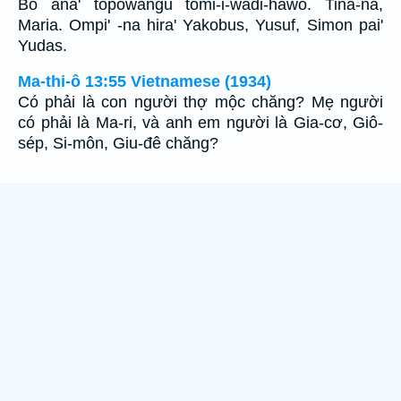
Bo ana' topowangu tomi-i-wadi-hawo. Tina-na,
Maria. Ompi' -na hira' Yakobus, Yusuf, Simon pai'
Yudas.
Ma-thi-ô 13:55 Vietnamese (1934)
Có phải là con người thợ mộc chăng? Mẹ người
có phải là Ma-ri, và anh em người là Gia-cơ, Giô-
sép, Si-môn, Giu-đê chăng?