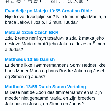
有 古 卷 ： 约 瑟 ） 、 西 门 、 犹 大 麽 ？
Evanðelje po Mateju 13:55 Croatian Bible
Nije li ovo drvodjeljin sin? Nije li mu majka Marija, a
braća Jakov, i Josip, i Šimun, i Juda?
Matouš 13:55 Czech BKR
Zdaliž tento není syn tesařův? a zdaliž matka jeho
neslove Maria a bratří jeho Jakub a Jozes a Šimon
a Judas?
Matthæus 13:55 Danish
Er denne ikke Tømmermandens Søn? Hedder ikke
hans Moder Maria og hans Brødre Jakob og Josef
og Simon og Judas?
Mattheüs 13:55 Dutch Staten Vertaling
Is Deze niet de Zoon des timmermans? en is Zijn
moeder niet genaamd Maria, en Zijn broeders
Jakobus en Joses, en Simon en Judas?