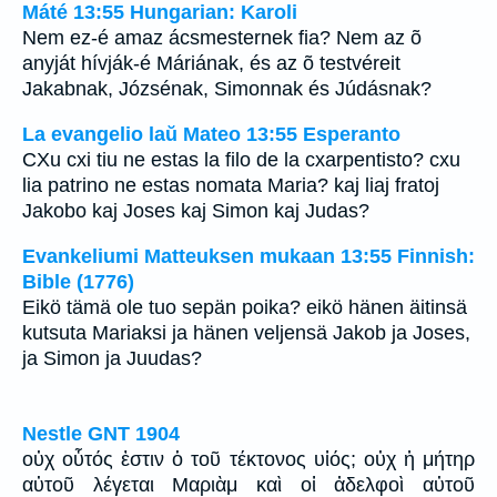
Máté 13:55 Hungarian: Karoli
Nem ez-é amaz ácsmesternek fia? Nem az õ
anyját hívják-é Máriának, és az õ testvéreit
Jakabnak, Józsénak, Simonnak és Júdásnak?
La evangelio laŭ Mateo 13:55 Esperanto
CXu cxi tiu ne estas la filo de la cxarpentisto? cxu
lia patrino ne estas nomata Maria? kaj liaj fratoj
Jakobo kaj Joses kaj Simon kaj Judas?
Evankeliumi Matteuksen mukaan 13:55 Finnish:
Bible (1776)
Eikö tämä ole tuo sepän poika? eikö hänen äitinsä
kutsuta Mariaksi ja hänen veljensä Jakob ja Joses,
ja Simon ja Juudas?
Nestle GNT 1904
οὐχ οὗτός ἐστιν ὁ τοῦ τέκτονος υἱός; οὐχ ἡ μήτηρ
αὐτοῦ λέγεται Μαριὰμ καὶ οἱ ἀδελφοὶ αὐτοῦ