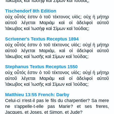
Ἰάκωβος καὶ Ἰωσὴφ καὶ Σίμων καὶ Ἰούδας;
Tischendorf 8th Edition
οὐχ οὗτός ἐστιν ὁ τοῦ τέκτονος υἱός; οὐχ ἡ μήτηρ
αὐτοῦ λέγεται Μαριὰμ καὶ οἱ ἀδελφοὶ αὐτοῦ
Ἰάκωβος καὶ Ἰωσὴφ καὶ Σίμων καὶ Ἰούδας;
Scrivener's Textus Receptus 1894
οὐχ οὗτός ἐστιν ὁ τοῦ τέκτονος υἱός; οὐχί ἡ μήτηρ
αὐτοῦ λέγεται Μαριάμ, καὶ οἱ ἀδελφοὶ αὐτοῦ
Ἰάκωβος καὶ Ἰωσῆς καὶ Σίμων καὶ Ἰούδας;
Stephanus Textus Receptus 1550
οὐχ οὗτός ἐστιν ὁ τοῦ τέκτονος υἱός; οὐχί ἡ μήτηρ
αὐτοῦ λέγεται Μαριὰμ καὶ οἱ ἀδελφοὶ αὐτοῦ
Ἰάκωβος καὶ Ἰωσῆς καὶ Σίμων καὶ Ἰούδας;
Matthieu 13:55 French: Darby
Celui-ci n'est-il pas le fils du charpentier? Sa mere
ne s'appelle-t-elle pas Marie? et ses freres,
Jacques, et Joses, et Simon, et Jude?