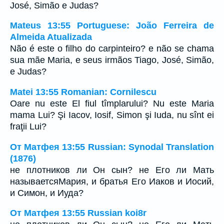
José, Simão e Judas?
Mateus 13:55 Portuguese: João Ferreira de
Almeida Atualizada
Não é este o filho do carpinteiro? e não se chama
sua mãe Maria, e seus irmãos Tiago, José, Simão,
e Judas?
Matei 13:55 Romanian: Cornilescu
Oare nu este El fiul tîmplarului? Nu este Maria
mama Lui? Şi Iacov, Iosif, Simon şi Iuda, nu sînt ei
fraţii Lui?
От Матфея 13:55 Russian: Synodal Translation
(1876)
не плотников ли Он сын? не Его ли Мать
называетсяМария, и братья Его Иаков и Иосий,
и Симон, и Иуда?
От Матфея 13:55 Russian koi8r