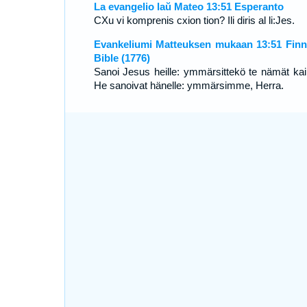
La evangelio laŭ Mateo 13:51 Esperanto
CXu vi komprenis cxion tion? Ili diris al li:Jes.
Evankeliumi Matteuksen mukaan 13:51 Finn
Bible (1776)
Sanoi Jesus heille: ymmärsittekö te nämät kai
He sanoivat hänelle: ymmärsimme, Herra.