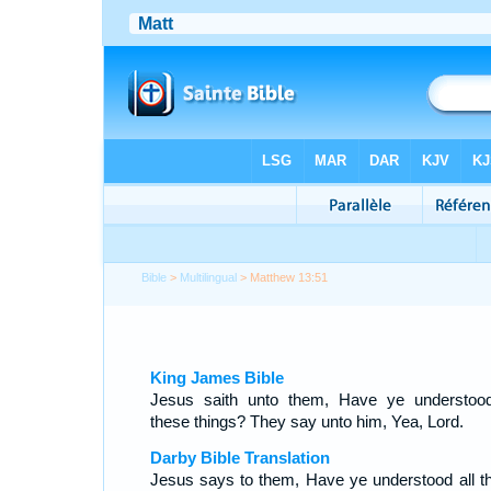
Bible
>
Multilingual
> Matthew 13:51
King James Bible
Jesus saith unto them, Have ye understood
these things? They say unto him, Yea, Lord.
Darby Bible Translation
Jesus says to them, Have ye understood all t