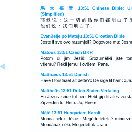
馬 太 福 音 13:51 Chinese Bible: Un
(Simplified)
耶 稣 说 ： 这 一 切 的 话 你 们 都 明 白 了 
他 们 说 ： 我 们 明 白 了 。
Evanðelje po Mateju 13:51 Croatian Bible
Jeste li sve ovo razumjeli? Odgovore mu: Jesm
Matouš 13:51 Czech BKR
Potom dí jim Ježíš: Srozuměli-li jste to
všemu? Řekli jemu: I ovšem, Pane.
Matthæus 13:51 Danish
Have I forstaaet alt dette?« De sige til ham: »Ja
Mattheüs 13:51 Dutch Staten Vertaling
En Jezus zeide tot hen: Hebt gij dit alles verst
Zij zeiden tot Hem: Ja, Heere!
Máté 13:51 Hungarian: Karoli
Monda nékik Jézus: Megértettétek-é mindeze
Mondának néki: Megértettük Uram.