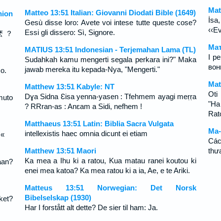
Mat
Matteo 13:51 Italian: Giovanni Diodati Bible (1649)
ion
İsa
Gesù disse loro: Avete voi intese tutte queste cose?
‹‹Ev
Essi gli dissero: Sì, Signore.
麽 ？
Мат
MATIUS 13:51 Indonesian - Terjemahan Lama (TL)
І р
Sudahkah kamu mengerti segala perkara ini?" Maka
вон
jawab mereka itu kepada-Nya, "Mengerti."
o.
Mat
Matthew 13:51 Kabyle: NT
Oti
Dɣa Sidna Ɛisa yenna-yasen : Tfehmem ayagi meṛṛa
muto
"Ha
? RRran-as : Anɛam a Sidi, nefhem !
Rat
Matthaeus 13:51 Latin: Biblia Sacra Vulgata
Ma-
intellexistis haec omnia dicunt ei etiam
.«
Các
Matthew 13:51 Maori
thư
Ka mea a Ihu ki a ratou, Kua matau ranei koutou ki
aan?
enei mea katoa? Ka mea ratou ki a ia, Ae, e te Ariki.
Matteus 13:51 Norwegian: Det Norsk
Bibelselskap (1930)
ket?
Har I forstått alt dette? De sier til ham: Ja.