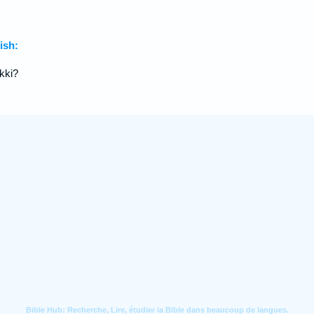
ish:
kki?