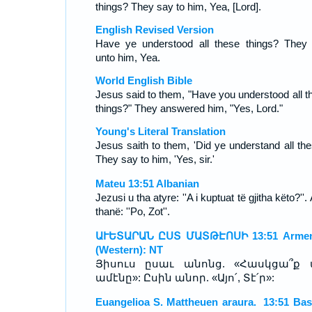
things? They say to him, Yea, [Lord].
English Revised Version
Have ye understood all these things? They
unto him, Yea.
World English Bible
Jesus said to them, "Have you understood all t
things?" They answered him, "Yes, Lord."
Young's Literal Translation
Jesus saith to them, 'Did ye understand all the
They say to him, 'Yes, sir.'
Mateu 13:51 Albanian
Jezusi u tha atyre: ''A i kuptuat të gjitha këto?''. 
thanë: ''Po, Zot''.
ԱՒԵՏԱՐԱՆ ԸՍՏ ՄԱՏԹԷՈՍԻ 13:51 Armen
(Western): NT
Յիսուս ըսաւ անոնց. «Հասկցա՞ք 
ամէնը»: Ըսին անոր. «Այո՛, Տէ՛ր»:
Euangelioa S. Mattheuen araura. 13:51 Ba