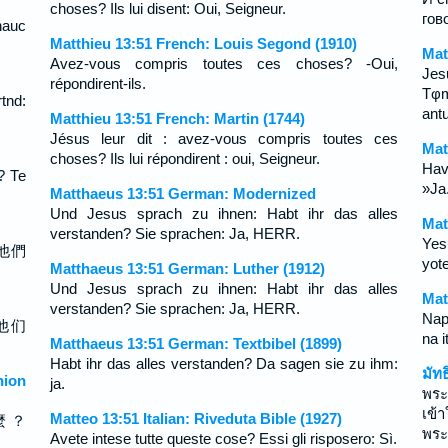
choses? Ils lui disent: Oui, Seigneur.
гов
hauc
Matthieu 13:51 French: Louis Segond (1910)
Mat
Avez-vous compris toutes ces choses? -Oui,
Jes
répondirent-ils.
Tφm
tnd:
antu
Matthieu 13:51 French: Martin (1744)
Jésus leur dit : avez-vous compris toutes ces
Mat
choses? Ils lui répondirent : oui, Seigneur.
Hav
? Те
»Ja
Matthaeus 13:51 German: Modernized
Und Jesus sprach zu ihnen: Habt ihr das alles
Mat
verstanden? Sie sprachen: Ja, HERR.
Yes
他們
yot
Matthaeus 13:51 German: Luther (1912)
Und Jesus sprach zu ihnen: Habt ihr das alles
Mat
verstanden? Sie sprachen: Ja, HERR.
Nap
他们
na i
Matthaeus 13:51 German: Textbibel (1899)
Habt ihr das alles verstanden? Da sagen sie zu ihm:
มัท
ion
ja.
พระ
เข้
Matteo 13:51 Italian: Riveduta Bible (1927)
麼 ？
พระเ
Avete intese tutte queste cose? Essi gli risposero: Sì.