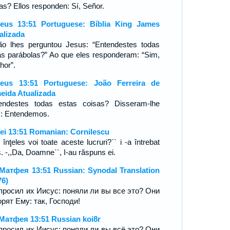
as? Ellos responden: Sí, Señor.
eus 13:51 Portuguese: Bíblia King James
alizada
ão lhes perguntou Jesus: “Entendestes todas
as parábolas?” Ao que eles responderam: “Sim,
hor”.
eus 13:51 Portuguese: João Ferreira de
eida Atualizada
endestes todas estas coisas? Disseram-lhe
s: Entendemos.
ei 13:51 Romanian: Cornilescu
i înţeles voi toate aceste lucruri?`` i -a întrebat
. -,,Da, Doamne``, I-au răspuns ei.
Матфея 13:51 Russian: Synodal Translation
76)
просил их Иисус: поняли ли вы все это? Они
орят Ему: так, Господи!
Матфея 13:51 Russian koi8r
просил их Иисус: поняли ли вы всё это? Они