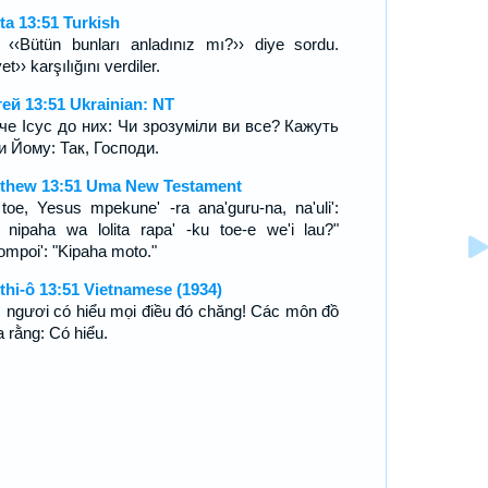
ta 13:51 Turkish
, ‹‹Bütün bunları anladınız mı?›› diye sordu.
et›› karşılığını verdiler.
ей 13:51 Ukrainian: NT
ече Ісус до них: Чи зрозуміли ви все? Кажуть
и Йому: Так, Господи.
thew 13:51 Uma New Testament
 toe, Yesus mpekune' -ra ana'guru-na, na'uli':
 nipaha wa lolita rapa' -ku toe-e we'i lau?"
ompoi': "Kipaha moto."
thi-ô 13:51 Vietnamese (1934)
 ngươi có hiểu mọi điều đó chăng! Các môn đồ
a rằng: Có hiểu.