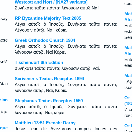
Westcott and Hort / [NA27 variants]
cos
Συνήκατε ταῦτα πάντα; λέγουσιν αὐτῷ Ναί.
Mat
RP Byzantine Majority Text 2005
 say
Atu
Λέγει αὐτοῖς ὁ Ἰησοῦς, Συνήκατε ταῦτα πάντα;
Ent
Λέγουσιν αὐτῷ, Ναί, κύριε.
est
Sen
hese
Greek Orthodox Church 1904
Λέγει αὐτοῖς ὁ Ἰησοῦς· Συνήκατε ταῦτα πάντα;
Mat
λέγουσιν αὐτῷ, Ναί Κύριε.
Alm
Ent
se?'
Tischendorf 8th Edition
ele
συνήκατε ταῦτα πάντα; λέγουσιν αὐτῷ, ναί.
Mat
Scrivener's Textus Receptus 1894
,,Aţ
Ata i
Λέγει αὐτοῖς ὁ Ἰησοῦς, Συνήκατε ταῦτα πάντα;
Isus
λέγουσιν αὐτῷ, Ναί, Κύριε.
От 
ian
Stephanus Textus Receptus 1550
(18
Λέγει αὐτοῖς ὁ Ἰησοῦς, Συνήκατε ταῦτα πάντα
И с
այս
λέγουσιν αὐτῷ Ναί, κύριε
гов
Matthieu 13:51 French: Darby
От 
sque
Jesus leur dit: Avez-vous compris toutes ces
И с