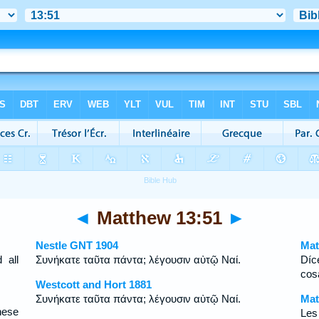
◄
Matthew 13:51
►
Nestle GNT 1904
Mat
 all
Συνήκατε ταῦτα πάντα; λέγουσιν αὐτῷ Ναί.
Díc
cos
Westcott and Hort 1881
Συνήκατε ταῦτα πάντα; λέγουσιν αὐτῷ Ναί.
Mat
hese
Les