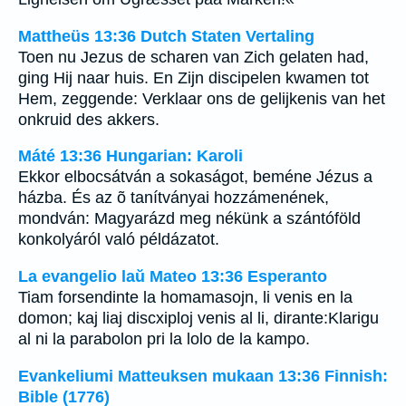
Mattheüs 13:36 Dutch Staten Vertaling
Toen nu Jezus de scharen van Zich gelaten had,
ging Hij naar huis. En Zijn discipelen kwamen tot
Hem, zeggende: Verklaar ons de gelijkenis van het
onkruid des akkers.
Máté 13:36 Hungarian: Karoli
Ekkor elbocsátván a sokaságot, beméne Jézus a
házba. És az õ tanítványai hozzámenének,
mondván: Magyarázd meg nékünk a szántóföld
konkolyáról való példázatot.
La evangelio laŭ Mateo 13:36 Esperanto
Tiam forsendinte la homamasojn, li venis en la
domon; kaj liaj discxiploj venis al li, dirante:Klarigu
al ni la parabolon pri la lolo de la kampo.
Evankeliumi Matteuksen mukaan 13:36 Finnish:
Bible (1776)