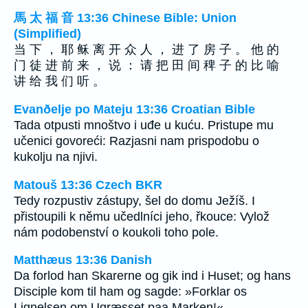
馬 太 福 音 13:36 Chinese Bible: Union
(Simplified)
当 下 ， 耶 稣 离 开 众 人 ， 进 了 房 子 。 他 的
门 徒 进 前 来 ， 说 ： 请 把 田 间 稗 子 的 比 喻
讲 给 我 们 听 。
Evanðelje po Mateju 13:36 Croatian Bible
Tada otpusti mnoštvo i uđe u kuću. Pristupe mu
učenici govoreći: Razjasni nam prispodobu o
kukolju na njivi.
Matouš 13:36 Czech BKR
Tedy rozpustiv zástupy, šel do domu Ježíš. I
přistoupili k němu učedlníci jeho, řkouce: Vylož
nám podobenství o koukoli toho pole.
Matthæus 13:36 Danish
Da forlod han Skarerne og gik ind i Huset; og hans
Disciple kom til ham og sagde: »Forklar os
Lignelsen om Ugræsset paa Marken!«