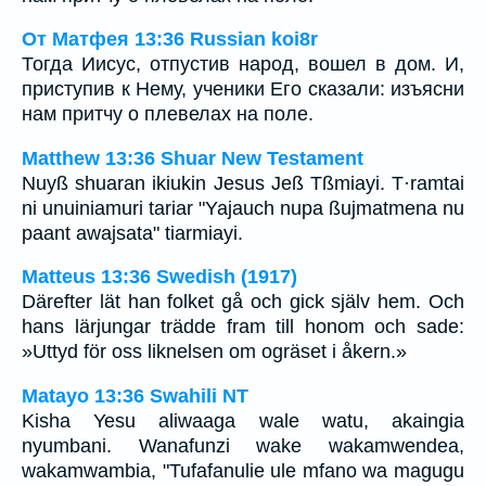
От Матфея 13:36 Russian koi8r
Тогда Иисус, отпустив народ, вошел в дом. И,
приступив к Нему, ученики Его сказали: изъясни
нам притчу о плевелах на поле.
Matthew 13:36 Shuar New Testament
Nuyß shuaran ikiukin Jesus Jeß Tßmiayi. T·ramtai
ni unuiniamuri tariar "Yajauch nupa ßujmatmena nu
paant awajsata" tiarmiayi.
Matteus 13:36 Swedish (1917)
Därefter lät han folket gå och gick själv hem. Och
hans lärjungar trädde fram till honom och sade:
»Uttyd för oss liknelsen om ogräset i åkern.»
Matayo 13:36 Swahili NT
Kisha Yesu aliwaaga wale watu, akaingia
nyumbani. Wanafunzi wake wakamwendea,
wakamwambia, "Tufafanulie ule mfano wa magugu