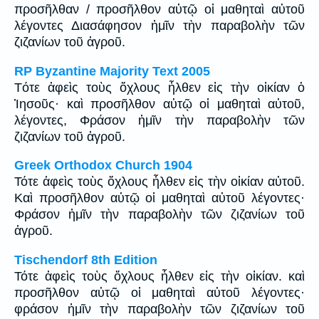
προσῆλθαν / προσῆλθον αὐτῷ οἱ μαθηταὶ αὐτοῦ
λέγοντες Διασάφησον ἡμῖν τὴν παραβολὴν τῶν
ζιζανίων τοῦ ἀγροῦ.
RP Byzantine Majority Text 2005
Tότε ἀφεὶς τοὺς ὄχλους ἦλθεν εἰς τὴν οἰκίαν ὁ
Ἰησοῦς· καὶ προσῆλθον αὐτῷ οἱ μαθηταὶ αὐτοῦ,
λέγοντες, Φράσον ἡμῖν τὴν παραβολὴν τῶν
ζιζανίων τοῦ ἀγροῦ.
Greek Orthodox Church 1904
Τότε ἀφεὶς τοὺς ὄχλους ἦλθεν εἰς τὴν οἰκίαν αὐτοῦ.
Καὶ προσῆλθον αὐτῷ οἱ μαθηταὶ αὐτοῦ λέγοντες·
Φράσον ἡμῖν τὴν παραβολὴν τῶν ζιζανίων τοῦ
ἀγροῦ.
Tischendorf 8th Edition
Τότε ἀφεὶς τοὺς ὄχλους ἦλθεν εἰς τὴν οἰκίαν. καὶ
προσῆλθον αὐτῷ οἱ μαθηταὶ αὐτοῦ λέγοντες·
φράσον ἡμῖν τὴν παραβολὴν τῶν ζιζανίων τοῦ