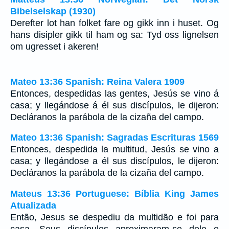
Bibelselskap (1930)
Derefter lot han folket fare og gikk inn i huset. Og
hans disipler gikk til ham og sa: Tyd oss lignelsen
om ugresset i akeren!
Mateo 13:36 Spanish: Reina Valera 1909
Entonces, despedidas las gentes, Jesús se vino á
casa; y llegándose á él sus discípulos, le dijeron:
Decláranos la parábola de la cizaña del campo.
Mateo 13:36 Spanish: Sagradas Escrituras 1569
Entonces, despedida la multitud, Jesús se vino a
casa; y llegándose a él sus discípulos, le dijeron:
Decláranos la parábola de la cizaña del campo.
Mateus 13:36 Portuguese: Bíblia King James
Atualizada
Então, Jesus se despediu da multidão e foi para
casa. Seus discípulos aproximaram-se dele e