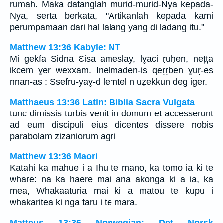
rumah. Maka datanglah murid-murid-Nya kepada-
Nya, serta berkata, "Artikanlah kepada kami
perumpamaan dari hal lalang yang di ladang itu."
Matthew 13:36 Kabyle: NT
Mi gekfa Sidna Ɛisa ameslay, lɣaci ṛuḥen, nețța
ikcem ɣer wexxam. Inelmaden-is qeṛṛben ɣuṛ-es
nnan-as : Ssefru-yaɣ-d lemtel n uẓekkun deg iger.
Matthaeus 13:36 Latin: Biblia Sacra Vulgata
tunc dimissis turbis venit in domum et accesserunt
ad eum discipuli eius dicentes dissere nobis
parabolam zizaniorum agri
Matthew 13:36 Maori
Katahi ka mahue i a Ihu te mano, ka tomo ia ki te
whare: na ka haere mai ana akonga ki a ia, ka
mea, Whakaaturia mai ki a matou te kupu i
whakaritea ki nga taru i te mara.
Matteus 13:36 Norwegian: Det Norsk