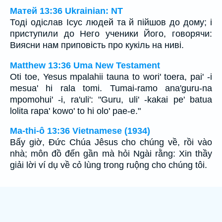
Матей 13:36 Ukrainian: NT
Тоді одіслав Ісус людей та й пійшов до дому; і
приступили до Него ученики Його, говорячи:
Виясни нам приповість про кукіль на ниві.
Matthew 13:36 Uma New Testament
Oti toe, Yesus mpalahii tauna to wori' toera, pai' -i
mesua' hi rala tomi. Tumai-ramo ana'guru-na
mpomohui' -i, ra'uli': "Guru, uli' -kakai pe' batua
lolita rapa' kowo' to hi olo' pae-e."
Ma-thi-ô 13:36 Vietnamese (1934)
Bấy giờ, Ðức Chúa Jêsus cho chúng về, rồi vào
nhà; môn đồ đến gần mà hỏi Ngài rằng: Xin thầy
giải lời ví dụ về cỏ lùng trong ruộng cho chúng tôi.