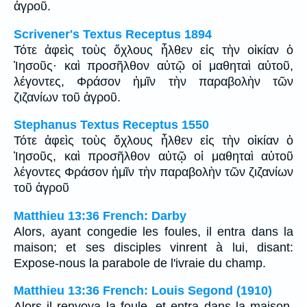
ἀγροῦ.
Scrivener's Textus Receptus 1894
Τότε ἀφεὶς τοὺς ὄχλους ἦλθεν εἰς τὴν οἰκίαν ὁ
Ἰησοῦς· καὶ προσῆλθον αὐτῷ οἱ μαθηταὶ αὐτοῦ,
λέγοντες, Φράσον ἡμῖν τὴν παραβολὴν τῶν
ζιζανίων τοῦ ἀγροῦ.
Stephanus Textus Receptus 1550
Τότε ἀφεὶς τοὺς ὄχλους ἦλθεν εἰς τὴν οἰκίαν ὁ
Ἰησοῦς, καὶ προσῆλθον αὐτῷ οἱ μαθηταὶ αὐτοῦ
λέγοντες Φράσον ἡμῖν τὴν παραβολὴν τῶν ζιζανίων
τοῦ ἀγροῦ
Matthieu 13:36 French: Darby
Alors, ayant congedie les foules, il entra dans la
maison; et ses disciples vinrent à lui, disant:
Expose-nous la parabole de l'ivraie du champ.
Matthieu 13:36 French: Louis Segond (1910)
Alors il renvoya la foule, et entra dans la maison.