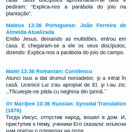
pediram: “Explica-nos a parábola do joio na
plantação”.
Mateus 13:36 Portuguese: João Ferreira de
Almeida Atualizada
Então Jesus, deixando as multidões, entrou em
casa. E chegaram-se a ele os seus discípulos,
dizendo: Explica-nos a parábola do joio do campo.
Matei 13:36 Romanian: Cornilescu
Atunci Isus a dat drumul noroadelor, şi a intrat în
casă. Ucenicii Lui s'au apropiat de El, şi I-au zis:
,,Tîlcuieşte-ne pilda cu neghina din ţarină.``
От Матфея 13:36 Russian: Synodal Translation
(1876)
Тогда Иисус, отпустив народ, вошел в дом. И,
приступив к Нему, ученики Его сказали: изъясни
нам притчу о плевелах на поле.