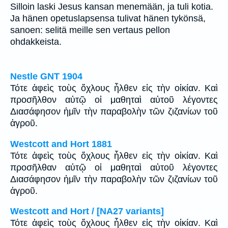
Silloin laski Jesus kansan menemään, ja tuli kotia.
Ja hänen opetuslapsensa tulivat hänen tykönsä,
sanoen: selitä meille sen vertaus pellon
ohdakkeista.
Nestle GNT 1904
Τότε ἀφεὶς τοὺς ὄχλους ἦλθεν εἰς τὴν οἰκίαν. Καὶ
προσῆλθον αὐτῷ οἱ μαθηταὶ αὐτοῦ λέγοντες
Διασάφησον ἡμῖν τὴν παραβολὴν τῶν ζιζανίων τοῦ
ἀγροῦ.
Westcott and Hort 1881
Τότε ἀφεὶς τοὺς ὄχλους ἦλθεν εἰς τὴν οἰκίαν. Καὶ
προσῆλθαν αὐτῷ οἱ μαθηταὶ αὐτοῦ λέγοντες
Διασάφησον ἡμῖν τὴν παραβολὴν τῶν ζιζανίων τοῦ
ἀγροῦ.
Westcott and Hort / [NA27 variants]
Τότε ἀφεὶς τοὺς ὄχλους ἦλθεν εἰς τὴν οἰκίαν. Καὶ