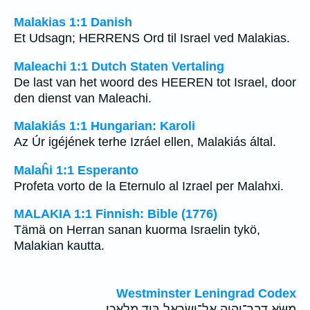
Malakias 1:1 Danish
Et Udsagn; HERRENS Ord til Israel ved Malakias.
Maleachi 1:1 Dutch Staten Vertaling
De last van het woord des HEEREN tot Israel, door
den dienst van Maleachi.
Malakiás 1:1 Hungarian: Karoli
Az Úr igéjének terhe Izráel ellen, Malakiás által.
Malaĥi 1:1 Esperanto
Profeta vorto de la Eternulo al Izrael per Malahxi.
MALAKIA 1:1 Finnish: Bible (1776)
Tämä on Herran sanan kuorma Israelin tykö,
Malakian kautta.
Westminster Leningrad Codex
מַשָּׂ֥א דְבַר־יְהוָ֖ה אֶל־יִשְׂרָאֵ֑ל בְּיַ֖ד מַלְאָכִֽי׃