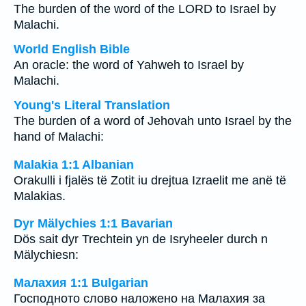
The burden of the word of the LORD to Israel by
Malachi.
World English Bible
An oracle: the word of Yahweh to Israel by
Malachi.
Young's Literal Translation
The burden of a word of Jehovah unto Israel by the
hand of Malachi:
Malakia 1:1 Albanian
Orakulli i fjalës të Zotit iu drejtua Izraelit me anë të
Malakias.
Dyr Mälychies 1:1 Bavarian
Dös sait dyr Trechtein yn de Isryheeler durch n
Mälychiesn:
Малахия 1:1 Bulgarian
Господното слово наложено на Малахия за