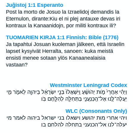
Juĝistoj 1:1 Esperanto
Post la morto de Josuo la Izraelidoj demandis la
Eternulon, dirante:Kiu el ni plej antauxe devas iri
kontraux la Kanaanidojn, por militi kontraux ili?
TUOMARIEN KIRJA 1:1 Finnish: Bible (1776)
Ja tapahtui Josuan kuoleman jälkeen, että Israelin
lapset kysyivät Herralta, sanoen: kuka meistä
ensisti menee sotaan ylös Kanaanealaisia
vastaan?
Westminster Leningrad Codex
וַיְהִ֗י אַחֲרֵי֙ מֹ֣ות יְהֹושֻׁ֔עַ וַֽיִּשְׁאֲלוּ֙ בְּנֵ֣י יִשְׂרָאֵ֔ל בַּיהוָ֖ה לֵאמֹ֑ר מִ֣י
יַעֲלֶה־לָּ֧נוּ אֶל־הַֽכְּנַעֲנִ֛י בַּתְּחִלָּ֖ה לְהִלָּ֥חֶם בֹּֽו׃
WLC (Consonants Only)
ויהי אחרי מות יהושע וישאלו בני ישראל ביהוה לאמר מי
יעלה־לנו אל־הכנעני בתחלה להלחם בו׃