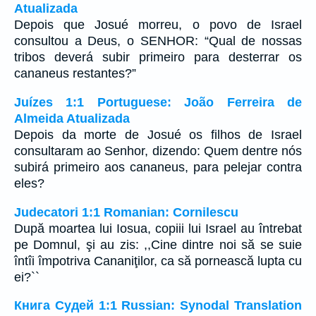
Atualizada
Depois que Josué morreu, o povo de Israel
consultou a Deus, o SENHOR: “Qual de nossas
tribos deverá subir primeiro para desterrar os
cananeus restantes?”
Juízes 1:1 Portuguese: João Ferreira de
Almeida Atualizada
Depois da morte de Josué os filhos de Israel
consultaram ao Senhor, dizendo: Quem dentre nós
subirá primeiro aos cananeus, para pelejar contra
eles?
Judecatori 1:1 Romanian: Cornilescu
După moartea lui Iosua, copiii lui Israel au întrebat
pe Domnul, şi au zis: ,,Cine dintre noi să se suie
întîi împotriva Cananiţilor, ca să pornească lupta cu
ei?``
Книга Судей 1:1 Russian: Synodal Translation