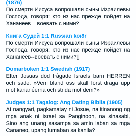
(1876)
По смерти Иисуса вопрошали сыны Израилевы
Господа, говоря: кто из нас прежде пойдет на
Хананеев – воевать с ними?
Книга Судей 1:1 Russian koi8r
По смерти Иисуса вопрошали сыны Израилевы
Господа, говоря: кто из нас прежде пойдет на
Хананеев--воевать с ними?[]
Domarboken 1:1 Swedish (1917)
Efter Josuas död frågade Israels barn HERREN
och sade: »Vem bland oss skall först draga upp
mot kananéerna och strida mot dem?»
Judges 1:1 Tagalog: Ang Dating Biblia (1905)
At nangyari, pagkamatay ni Josue, na itinanong ng
mga anak ni Israel sa Panginoon, na sinasabi,
Sino ang unang sasampa sa amin laban sa mga
Cananeo, upang lumaban sa kanila?