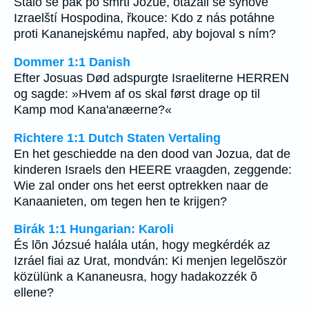
Stalo se pak po smrti Jozue, otázali se synové
Izraelští Hospodina, řkouce: Kdo z nás potáhne
proti Kananejskému napřed, aby bojoval s ním?
Dommer 1:1 Danish
Efter Josuas Død adspurgte Israeliterne HERREN
og sagde: »Hvem af os skal først drage op til
Kamp mod Kana'anæerne?«
Richtere 1:1 Dutch Staten Vertaling
En het geschiedde na den dood van Jozua, dat de
kinderen Israels den HEERE vraagden, zeggende:
Wie zal onder ons het eerst optrekken naar de
Kanaanieten, om tegen hen te krijgen?
Birák 1:1 Hungarian: Karoli
És lõn Józsué halála után, hogy megkérdék az
Izráel fiai az Urat, mondván: Ki menjen legelõször
közülünk a Kananeusra, hogy hadakozzék õ
ellene?