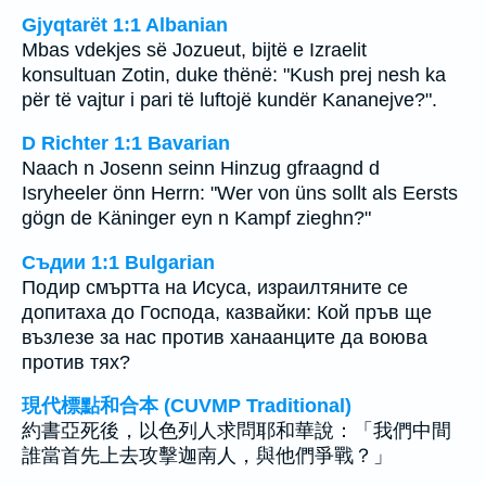
Gjyqtarët 1:1 Albanian
Mbas vdekjes së Jozueut, bijtë e Izraelit
konsultuan Zotin, duke thënë: "Kush prej nesh ka
për të vajtur i pari të luftojë kundër Kananejve?".
D Richter 1:1 Bavarian
Naach n Josenn seinn Hinzug gfraagnd d
Isryheeler önn Herrn: "Wer von üns sollt als Eersts
gögn de Käninger eyn n Kampf zieghn?"
Съдии 1:1 Bulgarian
Подир смъртта на Исуса, израилтяните се
допитаха до Господа, казвайки: Кой пръв ще
възлезе за нас против ханаанците да воюва
против тях?
現代標點和合本 (CUVMP Traditional)
約書亞死後，以色列人求問耶和華說：「我們中間
誰當首先上去攻擊迦南人，與他們爭戰？」