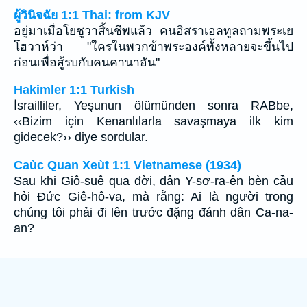
ผู้วินิจฉัย 1:1 Thai: from KJV
อยู่มาเมื่อโยชูวาสิ้นชีพแล้ว คนอิสราเอลทูลถามพระเย
โฮวาห์ว่า "ใครในพวกข้าพระองค์ทั้งหลายจะขึ้นไป
ก่อนเพื่อสู้รบกับคนคานาอัน"
Hakimler 1:1 Turkish
İsrailliler, Yeşunun ölümünden sonra RABbe,
‹‹Bizim için Kenanlılarla savaşmaya ilk kim
gidecek?›› diye sordular.
Caùc Quan Xeùt 1:1 Vietnamese (1934)
Sau khi Giô-suê qua đời, dân Y-sơ-ra-ên bèn cầu
hỏi Ðức Giê-hô-va, mà rằng: Ai là người trong
chúng tôi phải đi lên trước đặng đánh dân Ca-na-
an?