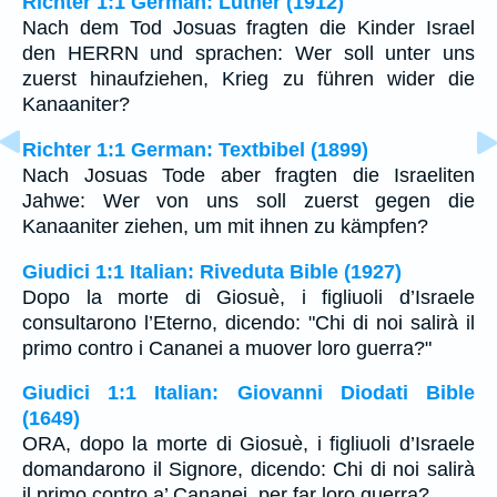
Richter 1:1 German: Luther (1912)
Nach dem Tod Josuas fragten die Kinder Israel
den HERRN und sprachen: Wer soll unter uns
zuerst hinaufziehen, Krieg zu führen wider die
Kanaaniter?
Richter 1:1 German: Textbibel (1899)
Nach Josuas Tode aber fragten die Israeliten
Jahwe: Wer von uns soll zuerst gegen die
Kanaaniter ziehen, um mit ihnen zu kämpfen?
Giudici 1:1 Italian: Riveduta Bible (1927)
Dopo la morte di Giosuè, i figliuoli d’Israele
consultarono l’Eterno, dicendo: "Chi di noi salirà il
primo contro i Cananei a muover loro guerra?"
Giudici 1:1 Italian: Giovanni Diodati Bible
(1649)
ORA, dopo la morte di Giosuè, i figliuoli d’Israele
domandarono il Signore, dicendo: Chi di noi salirà
il primo contro a’ Cananei, per far loro guerra?