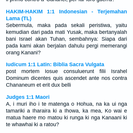
HAKIM-HAKIM 1:1 Indonesian - Terjemahan
Lama (TL)
Sebermula, maka pada sekali peristiwa, yaitu
kemudian dari pada mati Yusak, maka bertanyalah
bani Israel akan Tuhan, sembahnya: Siapa dari
pada kami akan berjalan dahulu pergi memerangi
orang Kanani?
Iudicum 1:1 Latin: Biblia Sacra Vulgata
post mortem Iosue consuluerunt filii Israhel
Dominum dicentes quis ascendet ante nos contra
Chananeum et erit dux belli
Judges 1:1 Maori
A, i muri iho i te matenga o Hohua, na ka ui nga
tamariki a Iharaira ki a Ihowa, ka mea, Ko wai e
matua haere mo matou ki runga ki nga Kanaani ki
te whawhai ki a ratou?