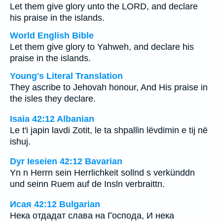
Let them give glory unto the LORD, and declare
his praise in the islands.
World English Bible
Let them give glory to Yahweh, and declare his
praise in the islands.
Young's Literal Translation
They ascribe to Jehovah honour, And His praise in
the isles they declare.
Isaia 42:12 Albanian
Le t'i japin lavdi Zotit, le ta shpallin lëvdimin e tij në
ishuj.
Dyr Ieseien 42:12 Bavarian
Yn n Herrn sein Herrlichkeit sollnd s verkünddn
und seinn Ruem auf de Insln verbraittn.
Исая 42:12 Bulgarian
Нека отдадат слава на Господа, И нека