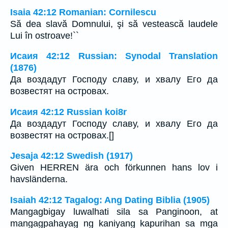
Isaia 42:12 Romanian: Cornilescu
Să dea slavă Domnului, şi să vestească laudele
Lui în ostroave!``
Исаия 42:12 Russian: Synodal Translation
(1876)
Да воздадут Господу славу, и хвалу Его да
возвестят на островах.
Исаия 42:12 Russian koi8r
Да воздадут Господу славу, и хвалу Его да
возвестят на островах.[]
Jesaja 42:12 Swedish (1917)
Given HERREN ära och förkunnen hans lov i
havsländerna.
Isaiah 42:12 Tagalog: Ang Dating Biblia (1905)
Mangagbigay luwalhati sila sa Panginoon, at
mangagpahayag ng kaniyang kapurihan sa mga