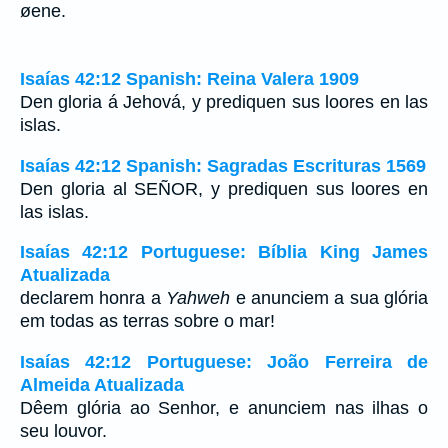
øene.
Isaías 42:12 Spanish: Reina Valera 1909
Den gloria á Jehová, y prediquen sus loores en las
islas.
Isaías 42:12 Spanish: Sagradas Escrituras 1569
Den gloria al SEÑOR, y prediquen sus loores en
las islas.
Isaías 42:12 Portuguese: Bíblia King James
Atualizada
declarem honra a
Yahweh
e anunciem a sua glória
em todas as terras sobre o mar!
Isaías 42:12 Portuguese: João Ferreira de
Almeida Atualizada
Dêem glória ao Senhor, e anunciem nas ilhas o
seu louvor.