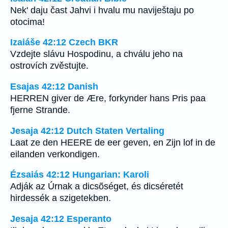
Nek' daju čast Jahvi i hvalu mu naviještaju po
otocima!
Izaiáše 42:12 Czech BKR
Vzdejte slávu Hospodinu, a chválu jeho na
ostrovích zvěstujte.
Esajas 42:12 Danish
HERREN giver de Ære, forkynder hans Pris paa
fjerne Strande.
Jesaja 42:12 Dutch Staten Vertaling
Laat ze den HEERE de eer geven, en Zijn lof in de
eilanden verkondigen.
Ézsaiás 42:12 Hungarian: Karoli
Adják az Úrnak a dicsõséget, és dicséretét
hirdessék a szigetekben.
Jesaja 42:12 Esperanto