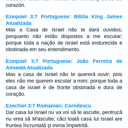
corazón.
Ezequiel 3:7 Portuguese: Bíblia King James
Atualizada
Mas a Casa de Israel não te dará ouvidos;
porquanto não estão dispostos a me escutar;
porque toda a nação de Israel está endurecida e
obstinada em seu entendimento.
Ezequiel 3:7 Portuguese: João Ferreira de
Almeida Atualizada
Mas a casa de Israel não te quererá ouvir; pois
eles não me querem escutar a mim; porque toda a
casa de Israel é de fronte obstinada e dura de
coração.
Ezechiel 3:7 Romanian: Cornilescu
Dar casa lui Israel nu va voi să te asculte, pentrucă
nu vrea să M'asculte; căci toată casa lui Israel are
fruntea încruntată şi inima împietrită.