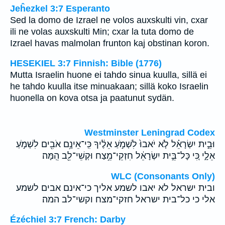
Jeĥezkel 3:7 Esperanto
Sed la domo de Izrael ne volos auxskulti vin, cxar
ili ne volas auxskulti Min; cxar la tuta domo de
Izrael havas malmolan frunton kaj obstinan koron.
HESEKIEL 3:7 Finnish: Bible (1776)
Mutta Israelin huone ei tahdo sinua kuulla, sillä ei
he tahdo kuulla itse minuakaan; sillä koko Israelin
huonella on kova otsa ja paatunut sydän.
Westminster Leningrad Codex
וּבֵ֣ית יִשְׂרָאֵ֗ל לֹ֤א יֹאבוּ֙ לִשְׁמֹ֣עַ אֵלֶ֔יךָ כִּֽי־אֵינָ֥ם אֹבִ֖ים לִשְׁמֹ֣עַ
אֵלָ֑י כִּ֚י כָּל־בֵּ֣ית יִשְׂרָאֵ֔ל חִזְקֵי־מֵ֥צַח וּקְשֵׁי־לֵ֖ב הֵֽמָּה׃
WLC (Consonants Only)
ובית ישראל לא יאבו לשמע אליך כי־אינם אבים לשמע
אלי כי כל־בית ישראל חזקי־מצח וקשי־לב המה׃
Ézéchiel 3:7 French: Darby