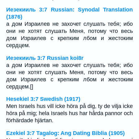
Иезекииль 3:7 Russian: Synodal Translation
(1876)
а дом Израилев не захочет слушать тебя; ибо
они не хотят слушать Меня, потому что весь
дом Израилев с крепким лбом и жестоким
сердцем.
Иезекииль 3:7 Russian koi8r
а дом Израилев не захочет слушать тебя; ибо
они не хотят слушать Меня, потому что весь
дом Израилев с крепким лбом и жестоким
сердцем.[]
Hesekiel 3:7 Swedish (1917)
Men Israels hus vill icke höra på dig, ty de vilja icke
höra på mig; hela Israels hus har hårda pannor och
förhärdade hjärtan.
Ezekiel 3:7 Tagalog: Ang Dating Biblia (1905)