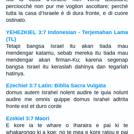
perciocchè non pur me voglion ascoltare; perchè
tutta la casa d’Israele è di dura fronte, e di cuore
ostinato.
YEHEZKIEL 3:7 Indonesian - Terjemahan Lama
(TL)
Tetapi bangsa Israel itu akan tiada mau
mendengar katamu, sebab mereka itu tiada mau
mendengar akan firman-Ku; karena segenap
bangsa Israel itu keraslah dahinya dan tegarlah
hatinya.
Ezechiel 3:7 Latin: Biblia Sacra Vulgata
domus autem Israhel nolent audire te quia nolunt
audire me omnis quippe domus Israhel adtrita
fronte est et duro corde
Ezekiel 3:7 Maori
E kore ia te whare o Iharaira e pai ki te
whakarongo ki a koe; no te mea e kore ratou e pai