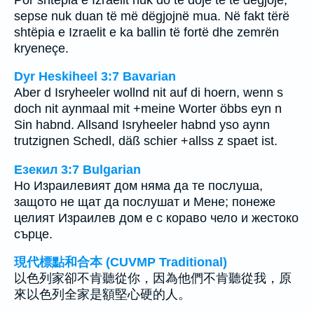
sepse nuk duan të më dëgjojnë mua. Në fakt tërë
shtëpia e Izraelit e ka ballin të fortë dhe zemrën
kryeneçe.
Dyr Heskiheel 3:7 Bavarian
Aber d Isryheeler wollnd nit auf di hoern, wenn s
doch nit aynmaal mit +meine Worter öbbs eyn n
Sin habnd. Allsand Isryheeler habnd yso aynn
trutzignen Schedl, däß schier +allss z spaet ist.
Езекил 3:7 Bulgarian
Но Израилевият дом няма да те послуша,
защото не щат да послушат и Мене; понеже
целият Израилев дом е с кораво чело и жестоко
сърце.
現代標點和合本 (CUVMP Traditional)
以色列家卻不肯聽從你，因為他們不肯聽從我，原
來以色列全家是額堅心硬的人。