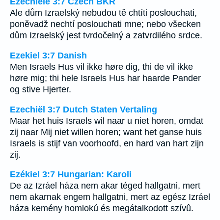
Ezechiele 3:7 Czech BKR
Ale dům Izraelský nebudou tě chtíti poslouchati,
poněvadž nechtí poslouchati mne; nebo všecken
dům Izraelský jest tvrdočelný a zatvrdilého srdce.
Ezekiel 3:7 Danish
Men Israels Hus vil ikke høre dig, thi de vil ikke
høre mig; thi hele Israels Hus har haarde Pander
og stive Hjerter.
Ezechiël 3:7 Dutch Staten Vertaling
Maar het huis Israels wil naar u niet horen, omdat
zij naar Mij niet willen horen; want het ganse huis
Israels is stijf van voorhoofd, en hard van hart zijn
zij.
Ezékiel 3:7 Hungarian: Karoli
De az Izráel háza nem akar téged hallgatni, mert
nem akarnak engem hallgatni, mert az egész Izráel
háza kemény homlokú és megátalkodott szívû.