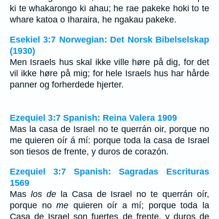
ki te whakarongo ki ahau; he rae pakeke hoki to te
whare katoa o Iharaira, he ngakau pakeke.
Esekiel 3:7 Norwegian: Det Norsk Bibelselskap
(1930)
Men Israels hus skal ikke ville høre på dig, for det
vil ikke høre på mig; for hele Israels hus har hårde
panner og forherdede hjerter.
Ezequiel 3:7 Spanish: Reina Valera 1909
Mas la casa de Israel no te querrán oir, porque no
me quieren oír á mí: porque toda la casa de Israel
son tiesos de frente, y duros de corazón.
Ezequiel 3:7 Spanish: Sagradas Escrituras
1569
Mas
los de
la Casa de Israel no te querrán oír,
porque no
me
quieren oír a mí; porque toda la
Casa de Israel son fuertes de frente, y duros de