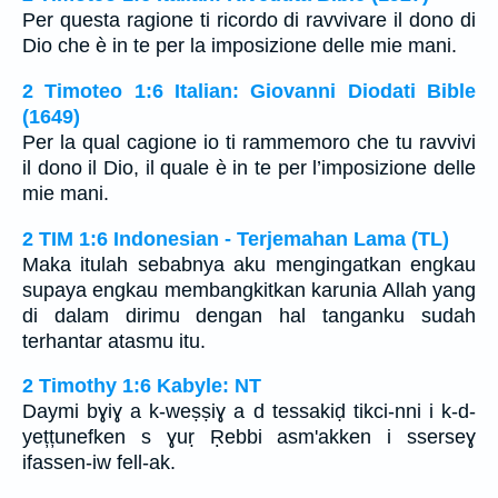
Per questa ragione ti ricordo di ravvivare il dono di
Dio che è in te per la imposizione delle mie mani.
2 Timoteo 1:6 Italian: Giovanni Diodati Bible
(1649)
Per la qual cagione io ti rammemoro che tu ravvivi
il dono il Dio, il quale è in te per l’imposizione delle
mie mani.
2 TIM 1:6 Indonesian - Terjemahan Lama (TL)
Maka itulah sebabnya aku mengingatkan engkau
supaya engkau membangkitkan karunia Allah yang
di dalam dirimu dengan hal tanganku sudah
terhantar atasmu itu.
2 Timothy 1:6 Kabyle: NT
Daymi bɣiɣ a k-weṣṣiɣ a d tessakiḍ tikci-nni i k-d-
yețțunefken s ɣuṛ Ṛebbi asm'akken i sserseɣ
ifassen-iw fell-ak.