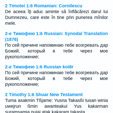
2 Timotei 1:6 Romanian: Cornilescu
De aceea îţi aduc aminte să înflăcărezi darul lui
Dumnezeu, care este în tine prin punerea mînilor
mele.
2-е Тимофею 1:6 Russian: Synodal Translation
(1876)
По сей причине напоминаю тебе возгревать дар
Божий, который в тебе через мое
рукоположение;
2-е Тимофею 1:6 Russian koi8r
По сей причине напоминаю тебе возгревать дар
Божий, который в тебе через мое
рукоположение;
2 Timothy 1:6 Shuar New Testament
Tuma asakmin Tßjame: Yusna Takasßi tusan winia
uwejrun ßmin awanteakui Yus kakarman
suramsamia nujai atak kakaram takasta.