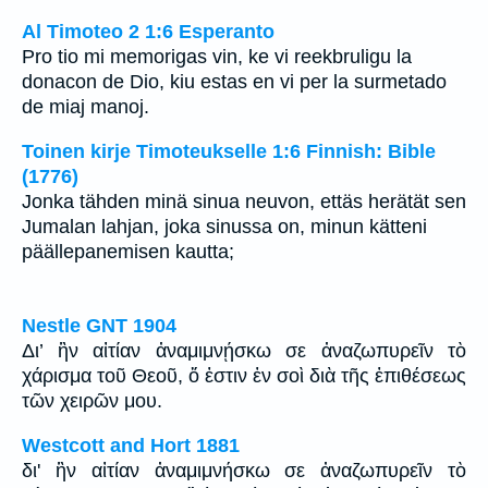
Al Timoteo 2 1:6 Esperanto
Pro tio mi memorigas vin, ke vi reekbruligu la
donacon de Dio, kiu estas en vi per la surmetado
de miaj manoj.
Toinen kirje Timoteukselle 1:6 Finnish: Bible
(1776)
Jonka tähden minä sinua neuvon, ettäs herätät sen
Jumalan lahjan, joka sinussa on, minun kätteni
päällepanemisen kautta;
Nestle GNT 1904
Δι’ ἣν αἰτίαν ἀναμιμνῄσκω σε ἀναζωπυρεῖν τὸ
χάρισμα τοῦ Θεοῦ, ὅ ἐστιν ἐν σοὶ διὰ τῆς ἐπιθέσεως
τῶν χειρῶν μου.
Westcott and Hort 1881
δι' ἣν αἰτίαν ἀναμιμνήσκω σε ἀναζωπυρεῖν τὸ