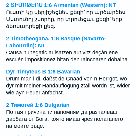
2 ՏԻՄՈԹԷՈՍ 1:6 Armenian (Western): NT
Ուստի կը վերյիշեցնեմ քեզի՝ որ արծարծես
Աստուծոյ շնորհը, որ տրուեցաւ քեզի՝ երբ
ձեռնադրեցի քեզ.
2 Timotheogana. 1:6 Basque (Navarro-
Labourdin): NT
Causa hunegatic auisatzen aut vitz deçán ene
escuén impositionez hitan den Iaincoaren dohaina.
Dyr Timyteus B 1:6 Bavarian
Drum man i di, däßst de Gnaad von n Herrgot, wo
dyr mit meiner Handauflögung ztail wordn ist, wider
wie ayn Feuer anfachst.
2 Тимотей 1:6 Bulgarian
По тая причина ти напомням да разпалваш
дарбата от Бога, която имаш чрез полагането
на моите ръце.