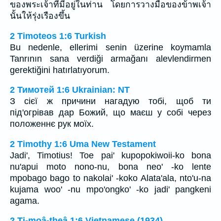
ของพระเจ้าที่มีอยู่ในท่าน โดยการวางมือของข้าพเจ้า
นั้นให้รุ่งเรืองขึ้น
2 Timoteos 1:6 Turkish
Bu nedenle, ellerimi senin üzerine koymamla
Tanrının sana verdiği armağanı alevlendirmen
gerektiğini hatırlatıyorum.
2 Тимотей 1:6 Ukrainian: NT
З сієї ж причини нагадую тобі, щоб ти
під'огрівав дар Божий, що маєш у собі через
положеннє рук моїх.
2 Timothy 1:6 Uma New Testament
Jadi', Timotius! Toe pai' kupopokiwoii-ko bona
nu'apui moto nono-nu, bona neo' -ko lente
mpobago bago to nakolai' -koko Alata'ala, nto'u-na
kujama woo' -nu mpo'ongko' -ko jadi' pangkeni
agama.
2 Ti-moâ-theâ 1:6 Vietnamese (1934)