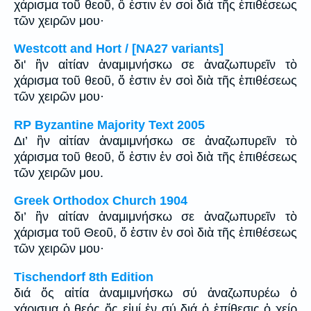
χάρισμα τοῦ θεοῦ, ὅ ἐστιν ἐν σοὶ διὰ τῆς ἐπιθέσεως
τῶν χειρῶν μου·
Westcott and Hort / [NA27 variants]
δι' ἣν αἰτίαν ἀναμιμνήσκω σε ἀναζωπυρεῖν τὸ
χάρισμα τοῦ θεοῦ, ὅ ἐστιν ἐν σοὶ διὰ τῆς ἐπιθέσεως
τῶν χειρῶν μου·
RP Byzantine Majority Text 2005
Δι’ ἣν αἰτίαν ἀναμιμνήσκω σε ἀναζωπυρεῖν τὸ
χάρισμα τοῦ θεοῦ, ὅ ἐστιν ἐν σοὶ διὰ τῆς ἐπιθέσεως
τῶν χειρῶν μου.
Greek Orthodox Church 1904
δι’ ἣν αἰτίαν ἀναμιμνήσκω σε ἀναζωπυρεῖν τὸ
χάρισμα τοῦ Θεοῦ, ὅ ἐστιν ἐν σοὶ διὰ τῆς ἐπιθέσεως
τῶν χειρῶν μου·
Tischendorf 8th Edition
διά ὅς αἰτία ἀναμιμνήσκω σύ ἀναζωπυρέω ὁ
χάρισμα ὁ θεός ὅς εἰμί ἐν σύ διά ὁ ἐπίθεσις ὁ χείρ