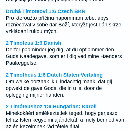
Druhá Timoteovi 1:6 Czech BKR
Pro kteroužto příčinu napomínám tebe, abys
rozněcoval v sobě dar Boží, kterýžť jest dán skrze
vzkládání rukou mých.
2 Timoteus 1:6 Danish
Derfor paaminder jeg dig, at du opflammer den
Guds Naadegave, som er i dig ved mine Hænders
Paalæggelse.
2 Timotheüs 1:6 Dutch Staten Vertaling
Om welke oorzaak ik u indachtig maak, dat gij
opwekt de gave Gods, die in u is, door de
oplegging mijner handen.
2 Timóteushoz 1:6 Hungarian: Karoli
Minekokáért emlékeztetlek téged, hogy gerjeszd
fel az Isten kegyelmi ajándékát, a mely benned van
az én kezeimnek rád tétele által.