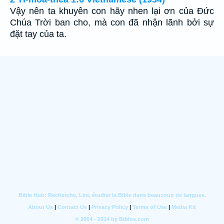
Vậy nên ta khuyên con hãy nhen lại ơn của Ðức
Chúa Trời ban cho, mà con đã nhận lãnh bởi sự
đặt tay của ta.