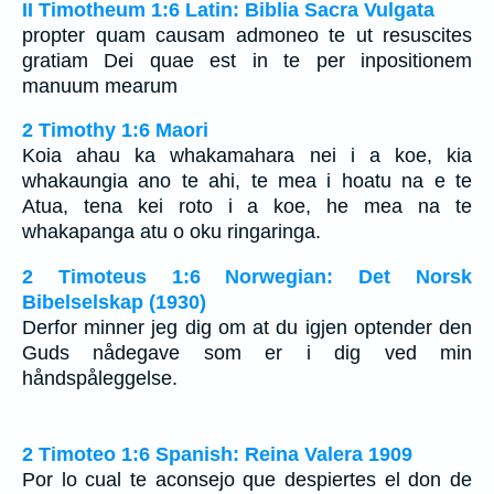
II Timotheum 1:6 Latin: Biblia Sacra Vulgata
propter quam causam admoneo te ut resuscites
gratiam Dei quae est in te per inpositionem
manuum mearum
2 Timothy 1:6 Maori
Koia ahau ka whakamahara nei i a koe, kia
whakaungia ano te ahi, te mea i hoatu na e te
Atua, tena kei roto i a koe, he mea na te
whakapanga atu o oku ringaringa.
2 Timoteus 1:6 Norwegian: Det Norsk
Bibelselskap (1930)
Derfor minner jeg dig om at du igjen optender den
Guds nådegave som er i dig ved min
håndspåleggelse.
2 Timoteo 1:6 Spanish: Reina Valera 1909
Por lo cual te aconsejo que despiertes el don de