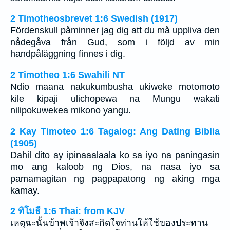
2 Timotheosbrevet 1:6 Swedish (1917)
Fördenskull påminner jag dig att du må uppliva den
nådegåva från Gud, som i följd av min
handpåläggning finnes i dig.
2 Timotheo 1:6 Swahili NT
Ndio maana nakukumbusha ukiweke motomoto
kile kipaji ulichopewa na Mungu wakati
nilipokuwekea mikono yangu.
2 Kay Timoteo 1:6 Tagalog: Ang Dating Biblia
(1905)
Dahil dito ay ipinaaalaala ko sa iyo na paningasin
mo ang kaloob ng Dios, na nasa iyo sa
pamamagitan ng pagpapatong ng aking mga
kamay.
2 ทิโมธี 1:6 Thai: from KJV
เหตุฉะนั้นข้าพเจ้าจึงสะกิดใจท่านให้ใช้ของประทาน