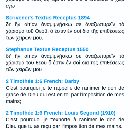
ἐγώ
Scrivener's Textus Receptus 1894
δι’ ἣν αἰτίαν ἀναμιμνῄσκω σε ἀναζωπυρεῖν τὸ
χάρισμα τοῦ Θεοῦ, ὅ ἐστιν ἐν σοὶ διὰ τῆς ἐπιθέσεως
τῶν χειρῶν μου.
Stephanus Textus Receptus 1550
δι' ἣν αἰτίαν ἀναμιμνῄσκω σε ἀναζωπυρεῖν τὸ
χάρισμα τοῦ θεοῦ ὅ ἐστιν ἐν σοὶ διὰ τῆς ἐπιθέσεως
τῶν χειρῶν μου
2 Timothée 1:6 French: Darby
C'est pourquoi je te rappelle de ranimer le don de
grace de Dieu qui est en toi par l'imposition de mes
mains;
2 Timothée 1:6 French: Louis Segond (1910)
C'est pourquoi je t'exhorte à ranimer le don de
Dieu que tu as reçu par l'imposition de mes mains.