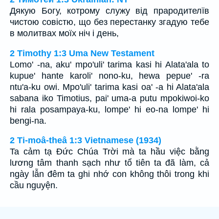
Дякую Богу, котрому служу від прародителїв
чистою совістю, що без перестанку згадую тебе
в молитвах моїх ніч і день,
2 Timothy 1:3 Uma New Testament
Lomo' -na, aku' mpo'uli' tarima kasi hi Alata'ala to
kupue' hante karoli' nono-ku, hewa pepue' -ra
ntu'a-ku owi. Mpo'uli' tarima kasi oa' -a hi Alata'ala
sabana iko Timotius, pai' uma-a putu mpokiwoi-ko
hi rala posampaya-ku, lompe' hi eo-na lompe' hi
bengi-na.
2 Ti-moâ-theâ 1:3 Vietnamese (1934)
Ta cảm tạ Ðức Chúa Trời mà ta hầu việc bằng
lương tâm thanh sạch như tổ tiên ta đã làm, cả
ngày lẫn đêm ta ghi nhớ con không thôi trong khi
cầu nguyện.