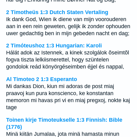
2 Timotheüs 1:3 Dutch Staten Vertaling
Ik dank God, Wien ik diene van mijn voorouderen
aan in een rein geweten, gelijk ik zonder ophouden
uwer gedachtig ben in mijn gebeden nacht en dag;
2 Timóteushoz 1:3 Hungarian: Karoli
Hálát adok az Istennek, a kinek szolgálok õseimtõl
fogva tiszta lelkiismerettel, hogy szüntelen
gondolok reád könyörgéseimben éjjel és nappal,
Al Timoteo 2 1:3 Esperanto
Mi dankas Dion, kiun mi adoras de post miaj
praavoj kun pura konscienco, ke konstantan
memoron mi havas pri vi en miaj pregxoj, nokte kaj
tage
Toinen kirje Timoteukselle 1:3 Finnish: Bible
(1776)
Minä kiitän Jumalaa, jota minä hamasta minun