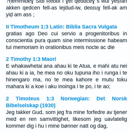
?ḥemmideɣ Sidi Ṛebbi i ɣef qeddceɣ s wul yeṣfan
akken qedcen fell-as lejdud-iw, deɛɛuɣ fell-ak am
yiḍ am ass ;
II Timotheum 1:3 Latin: Biblia Sacra Vulgata
gratias ago Deo cui servio a progenitoribus in
conscientia pura quam sine intermissione habeam
tui memoriam in orationibus meis nocte ac die
2 Timothy 1:3 Maori
E whakawhetai ana ahau ki te Atua, e mahi atu nei
ahau ki a ia, he mea no oku tupuna iho i runga i te
hinengaro ma, no te mea kahore e mutu toku
mahara ki a koe i aku inoinga i te po, i te ao;
2 Timoteus 1:3 Norwegian: Det Norsk
Bibelselskap (1930)
Jeg takker Gud, som jeg fra mine forfedre av tjener
med en ren samvittighet, likesom jeg uavlatelig
kommer dig i hu i mine bønner natt og dag,