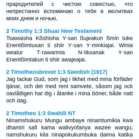
прародителей с чистою совестью, что
непрестанно вспоминаю о тебе в молитвах
моих днем и ночью,
2 Timothy 1:3 Shuar New Testament
Tsawaisha Kßshisha Y·san ßujeakun ßmin tuke
Enentßimtusan ti shiir Y·san Y·minkiajai. Winia
weatur T·rawarmia N·tiksanak Y·san
Enentßimtakun ti shiir awajeajai.
2 Timotheosbrevet 1:3 Swedish (1917)
Jag tackar Gud, som jag i likhet med mina förfäder
tjänar, och det med rent samvete, såsom jag ock
oavlåtligen har dig i åtanke i mina böner, både natt
och dag.
2 Timotheo 1:3 Swahili NT
Ninamshukuru Mungu ambaye ninamtumikia kwa
dhamiri safi kama walivyofanya wazee wangu;
namshukuru kila ninapokukumbuka daima katika