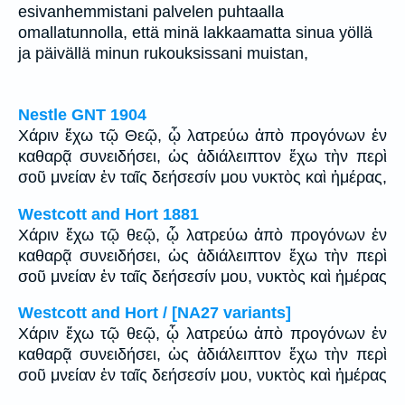
esivanhemmistani palvelen puhtaalla
omallatunnolla, että minä lakkaamatta sinua yöllä
ja päivällä minun rukouksissani muistan,
Nestle GNT 1904
Χάριν ἔχω τῷ Θεῷ, ᾧ λατρεύω ἀπὸ προγόνων ἐν
καθαρᾷ συνειδήσει, ὡς ἀδιάλειπτον ἔχω τὴν περὶ
σοῦ μνείαν ἐν ταῖς δεήσεσίν μου νυκτὸς καὶ ἡμέρας,
Westcott and Hort 1881
Χάριν ἔχω τῷ θεῷ, ᾧ λατρεύω ἀπὸ προγόνων ἐν
καθαρᾷ συνειδήσει, ὡς ἀδιάλειπτον ἔχω τὴν περὶ
σοῦ μνείαν ἐν ταῖς δεήσεσίν μου, νυκτὸς καὶ ἡμέρας
Westcott and Hort / [NA27 variants]
Χάριν ἔχω τῷ θεῷ, ᾧ λατρεύω ἀπὸ προγόνων ἐν
καθαρᾷ συνειδήσει, ὡς ἀδιάλειπτον ἔχω τὴν περὶ
σοῦ μνείαν ἐν ταῖς δεήσεσίν μου, νυκτὸς καὶ ἡμέρας