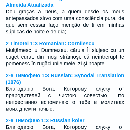
Almeida Atualizada
Dou graças a Deus, a quem desde os meus
antepassados sirvo com uma consciência pura, de
que sem cessar faço menção de ti em minhas
súplicas de noite e de dia;
2 Timotei 1:3 Romanian: Cornilescu
Mulţămesc lui Dumnezeu, căruia Îi slujesc cu un
cuget curat, din moşi strămoşi, că neîntrerupt te
pomenesc în rugăciunile mele, zi şi noapte.
2-е Тимофею 1:3 Russian: Synodal Translation
(1876)
Благодарю Бога, Которому служу от
прародителей с чистою совестью, что
непрестанно вспоминаю о тебе в молитвах
моих днем и ночью,
2-е Тимофею 1:3 Russian koi8r
Благодарю Бога, Которому служу от