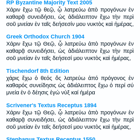
RP Byzantine Majority Text 2005
Χάριν ἔχω τῷ θεῷ, ᾧ λατρεύω ἀπὸ προγόνων ἐν
καθαρᾷ συνειδήσει, ὡς ἀδιάλειπτον ἔχω τὴν περὶ
σοῦ μνείαν ἐν ταῖς δεήσεσίν μου νυκτὸς καὶ ἡμέρας,
Greek Orthodox Church 1904
Χάριν ἔχω τῷ Θεῷ, ᾧ λατρεύω ἀπὸ προγόνων ἐν
καθαρᾷ συνειδήσει, ὡς ἀδιάλειπτον ἔχω τὴν περὶ
σοῦ μνείαν ἐν ταῖς δεήσεσί μου νυκτὸς καὶ ἡμέρας,
Tischendorf 8th Edition
χάρις ἔχω ὁ θεός ὅς λατρεύω ἀπό πρόγονος ἐν
καθαρός συνείδησις ὡς ἀδιάλειπτος ἔχω ὁ περί σύ
μνεία ἐν ὁ δέησις ἐγώ νύξ καί ἡμέρα
Scrivener's Textus Receptus 1894
Χάριν ἔχω τῷ Θεῷ, ᾧ λατρεύω ἀπὸ προγόνων ἐν
καθαρᾷ συνειδήσει, ὡς ἀδιάλειπτον ἔχω τὴν περὶ
σοῦ μνείαν ἐν ταῖς δεήσεσί μου νυκτὸς καὶ ἡμέρας,
Stephanus Textus Receptus 1550