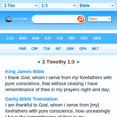
Bible
>
Multilingual
> 2 Timothy 1:3
◄
2 Timothy 1:3
►
King James Bible
I thank God, whom I serve from
my
forefathers with
pure conscience, that without ceasing I have
remembrance of thee in my prayers night and day;
Darby Bible Translation
I am thankful to God, whom I serve from [my]
forefathers with pure conscience, how unceasingly