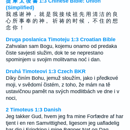
提 摩 太 後 書 1:3 Chinese Bible: Union
(Simplified)
我 感 谢 神 ， 就 是 我 接 续 祖 先 用 清 洁 的 良
心 所 事 奉 的 神 。 祈 祷 的 时 候 ， 不 住 的 想
念 你 ！
Druga poslanica Timoteju 1:3 Croatian Bible
Zahvalan sam Bogu, kojemu onamo od predaka
čiste savjesti služim, dok te se neprestano
spominjem u svojim molitvama noć i dan.
Druhá Timoteovi 1:3 Czech BKR
Díky činím Bohu, jemuž sloužím, jako i předkové
moji, v svědomí čistém, z toho, že mám na tě
ustavičnou pamět na svých modlitbách ve dne i v
noci,
2 Timoteus 1:3 Danish
Jeg takker Gud, hvem jeg fra mine Forfædre af har
tjent i en ren Samvittighed, ligesom jeg uafladelig
har dig i Erindring i mine Bønner Nat og Dag,