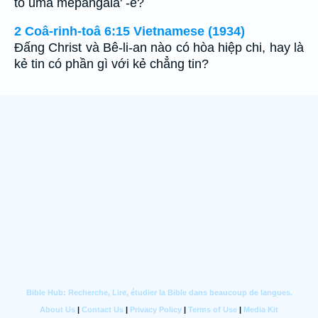
to uma mepangala' -e?
2 Coâ-rinh-toâ 6:15 Vietnamese (1934)
Ðấng Christ và Bê-li-an nào có hòa hiệp chi, hay là
kẻ tin có phần gì với kẻ chẳng tin?