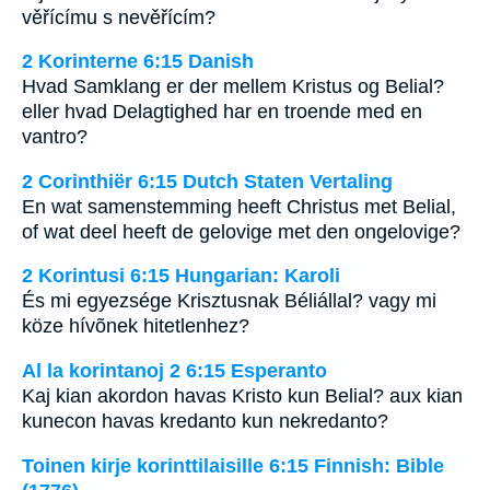
věřícímu s nevěřícím?
2 Korinterne 6:15 Danish
Hvad Samklang er der mellem Kristus og Belial?
eller hvad Delagtighed har en troende med en
vantro?
2 Corinthiër 6:15 Dutch Staten Vertaling
En wat samenstemming heeft Christus met Belial,
of wat deel heeft de gelovige met den ongelovige?
2 Korintusi 6:15 Hungarian: Karoli
És mi egyezsége Krisztusnak Béliállal? vagy mi
köze hívõnek hitetlenhez?
Al la korintanoj 2 6:15 Esperanto
Kaj kian akordon havas Kristo kun Belial? aux kian
kunecon havas kredanto kun nekredanto?
Toinen kirje korinttilaisille 6:15 Finnish: Bible