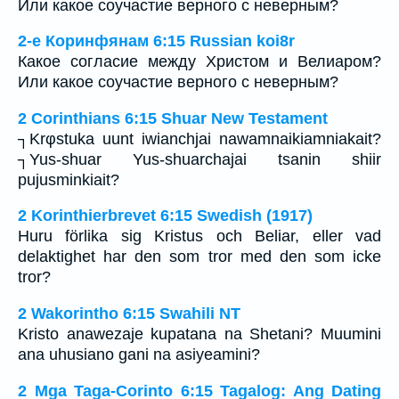
Или какое соучастие верного с неверным?
2-е Коринфянам 6:15 Russian koi8r
Какое согласие между Христом и Велиаром?
Или какое соучастие верного с неверным?
2 Corinthians 6:15 Shuar New Testament
┐Krφstuka uunt iwianchjai nawamnaikiamniakait?
┐Yus-shuar Yus-shuarchajai tsanin shiir
pujusminkiait?
2 Korinthierbrevet 6:15 Swedish (1917)
Huru förlika sig Kristus och Beliar, eller vad
delaktighet har den som tror med den som icke
tror?
2 Wakorintho 6:15 Swahili NT
Kristo anawezaje kupatana na Shetani? Muumini
ana uhusiano gani na asiyeamini?
2 Mga Taga-Corinto 6:15 Tagalog: Ang Dating