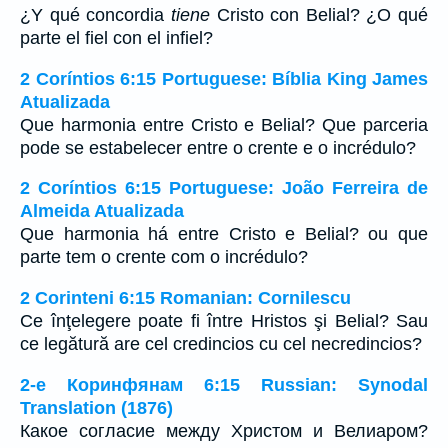
¿Y qué concordia
tiene
Cristo con Belial? ¿O qué
parte el fiel con el infiel?
2 Coríntios 6:15 Portuguese: Bíblia King James
Atualizada
Que harmonia entre Cristo e Belial? Que parceria
pode se estabelecer entre o crente e o incrédulo?
2 Coríntios 6:15 Portuguese: João Ferreira de
Almeida Atualizada
Que harmonia há entre Cristo e Belial? ou que
parte tem o crente com o incrédulo?
2 Corinteni 6:15 Romanian: Cornilescu
Ce înţelegere poate fi între Hristos şi Belial? Sau
ce legătură are cel credincios cu cel necredincios?
2-е Коринфянам 6:15 Russian: Synodal
Translation (1876)
Какое согласие между Христом и Велиаром?