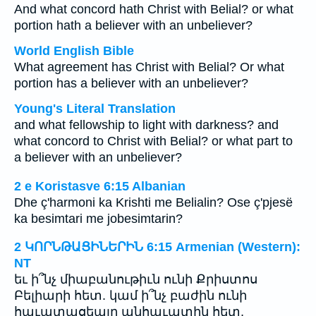
And what concord hath Christ with Belial? or what
portion hath a believer with an unbeliever?
World English Bible
What agreement has Christ with Belial? Or what
portion has a believer with an unbeliever?
Young's Literal Translation
and what fellowship to light with darkness? and
what concord to Christ with Belial? or what part to
a believer with an unbeliever?
2 e Koristasve 6:15 Albanian
Dhe ç'harmoni ka Krishti me Belialin? Ose ç'pjesë
ka besimtari me jobesimtarin?
2 ԿՈՐՆԹԱՑԻՆԵՐԻՆ 6:15 Armenian (Western):
NT
եւ ի՞նչ միաբանութիւն ունի Քրիստոս
Բելիարի հետ. կամ ի՞նչ բաժին ունի
հաւատացեալը անհաւատին հետ,