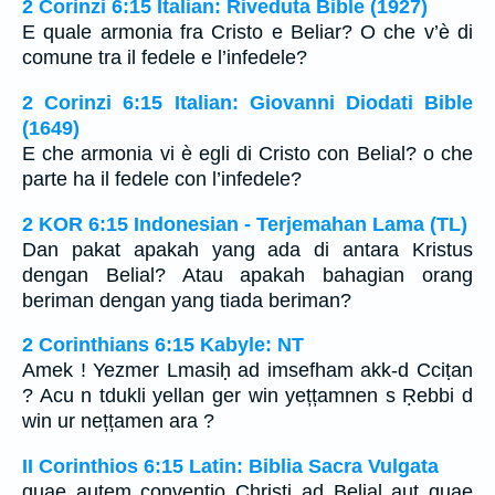
2 Corinzi 6:15 Italian: Riveduta Bible (1927)
E quale armonia fra Cristo e Beliar? O che v’è di
comune tra il fedele e l’infedele?
2 Corinzi 6:15 Italian: Giovanni Diodati Bible
(1649)
E che armonia vi è egli di Cristo con Belial? o che
parte ha il fedele con l’infedele?
2 KOR 6:15 Indonesian - Terjemahan Lama (TL)
Dan pakat apakah yang ada di antara Kristus
dengan Belial? Atau apakah bahagian orang
beriman dengan yang tiada beriman?
2 Corinthians 6:15 Kabyle: NT
Amek ! Yezmer Lmasiḥ ad imsefham akk-d Cciṭan
? Acu n tdukli yellan ger win yețțamnen s Ṛebbi d
win ur nețțamen ara ?
II Corinthios 6:15 Latin: Biblia Sacra Vulgata
quae autem conventio Christi ad Belial aut quae