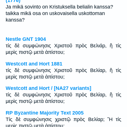
(1776)
Ja mikä sovinto on Kristuksella belialin kanssa?
taikka mikä osa on uskovaisella uskottoman
kanssa?
Nestle GNT 1904
τίς δὲ συμφώνησις Χριστοῦ πρὸς Βελιάρ, ἢ τίς
μερὶς πιστῷ μετὰ ἀπίστου;
Westcott and Hort 1881
τίς δὲ συμφώνησις Χριστοῦ πρὸς Βελίαρ, ἢ τίς
μερὶς πιστῷ μετὰ ἀπίστου;
Westcott and Hort / [NA27 variants]
τίς δὲ συμφώνησις Χριστοῦ πρὸς Βελίαρ, ἢ τίς
μερὶς πιστῷ μετὰ ἀπίστου;
RP Byzantine Majority Text 2005
Tίς δὲ συμφώνησις χριστῷ πρὸς Βελίαρ; Ἢ τίς
μερὶς πιστῷ μετὰ ἀπίστου;