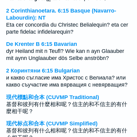
2 Corinthianoetara. 6:15 Basque (Navarro-
Labourdin): NT
Eta cer concordia du Christec Belialequin? eta cer
parte fidelac infidelarequin?
De Krenter B 6:15 Bavarian
dyr Heiland mit n Teufl? Wie kan n ayn Glaauber
mit aynn Unglaauber dös Selbe anströbn?
2 Коринтяни 6:15 Bulgarian
и какво съгласие има Христос с Велиала? или
какво съучастие има вярващия с невярващия?
現代標點和合本 (CUVMP Traditional)
基督和彼列有什麼相和呢？信主的和不信主的有什
麼相干呢？
现代标点和合本 (CUVMP Simplified)
基督和彼列有什么相和呢？信主的和不信主的有什