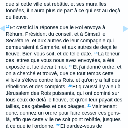
que si cette ville est rebâtie, et ses murailles
fondées, il n'aura plus de part à ce qui est au deçà
du fleuve.
Et c'est ici la réponse que le Roi envoya à
17
Réhum, Président du conseil, et à Simsaï le
Secrétaire, et aux autres de leur compagnie qui
demeuraient à Samarie, et aux autres de deçà le
fleuve. Bien vous soit, et de telle date.
La teneur
18
des lettres que vous nous avez envoyées, a été
exposée et lue devant moi.
Et j'ai donné ordre, et
19
on a cherché et trouvé, que de tout temps cette
ville-là s'élève contre les Rois, et qu'on y a fait des
rébellions et des complots.
Et qu'aussi il y a eu à
20
Jérusalem des Rois puissants, qui ont dominé sur
tous ceux de delà le fleuve, et qu'on leur payait des
tailles, des gabelles et des péages.
Maintenant
21
donc, donnez un ordre pour faire cesser ces gens-
là, afin que cette ville ne soit point rebâtie, jusques
à ce que je l'ordonne.
Et gardez-vous de
22