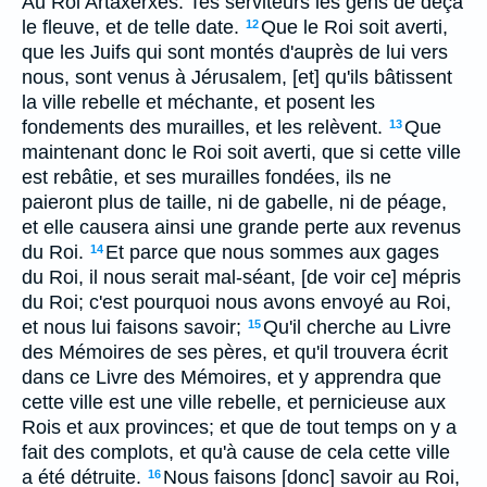
Au Roi Artaxerxes. Tes serviteurs les gens de deçà
le fleuve, et de telle date.
Que le Roi soit averti,
12
que les Juifs qui sont montés d'auprès de lui vers
nous, sont venus à Jérusalem, [et] qu'ils bâtissent
la ville rebelle et méchante, et posent les
fondements des murailles, et les relèvent.
Que
13
maintenant donc le Roi soit averti, que si cette ville
est rebâtie, et ses murailles fondées, ils ne
paieront plus de taille, ni de gabelle, ni de péage,
et elle causera ainsi une grande perte aux revenus
du Roi.
Et parce que nous sommes aux gages
14
du Roi, il nous serait mal-séant, [de voir ce] mépris
du Roi; c'est pourquoi nous avons envoyé au Roi,
et nous lui faisons savoir;
Qu'il cherche au Livre
15
des Mémoires de ses pères, et qu'il trouvera écrit
dans ce Livre des Mémoires, et y apprendra que
cette ville est une ville rebelle, et pernicieuse aux
Rois et aux provinces; et que de tout temps on y a
fait des complots, et qu'à cause de cela cette ville
a été détruite.
Nous faisons [donc] savoir au Roi,
16