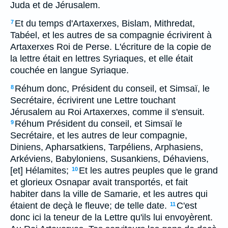
Juda et de Jérusalem.
Et du temps d'Artaxerxes, Bislam, Mithredat,
7
Tabéel, et les autres de sa compagnie écrivirent à
Artaxerxes Roi de Perse. L'écriture de la copie de
la lettre était en lettres Syriaques, et elle était
couchée en langue Syriaque.
Réhum donc, Président du conseil, et Simsaï, le
8
Secrétaire, écrivirent une Lettre touchant
Jérusalem au Roi Artaxerxes, comme il s'ensuit.
Réhum Président du conseil, et Simsaï le
9
Secrétaire, et les autres de leur compagnie,
Diniens, Apharsatkiens, Tarpéliens, Arphasiens,
Arkéviens, Babyloniens, Susankiens, Déhaviens,
[et] Hélamites;
Et les autres peuples que le grand
10
et glorieux Osnapar avait transportés, et fait
habiter dans la ville de Samarie, et les autres qui
étaient de deçà le fleuve; de telle date.
C'est
11
donc ici la teneur de la Lettre qu'ils lui envoyèrent.