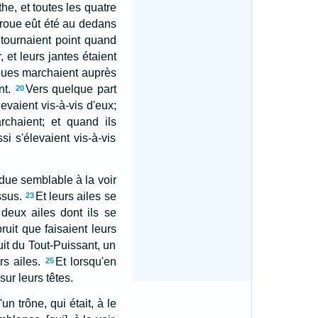
he, et toutes les quatre
roue eût été au dedans
 tournaient point quand
, et leurs jantes étaient
oues marchaient auprès
nt.
Vers quelque part
20
élevaient vis-à-vis d'eux;
rchaient; et quand ils
si s'élevaient vis-à-vis
ndue semblable à la voir
ssus.
Et leurs ailes se
23
 deux ailes dont ils se
bruit que faisaient leurs
it du Tout-Puissant, un
rs ailes.
Et lorsqu'en
25
sur leurs têtes.
un trône, qui était, à le