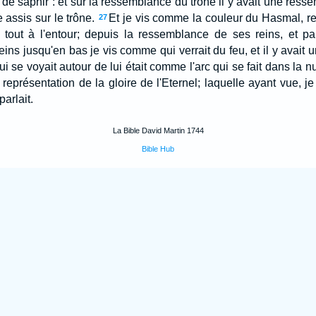
de saphir : et sur la ressemblance du trône il y avait une ressemb
assis sur le trône.
Et je vis comme la couleur du Hasmal, r
27
t tout à l'entour; depuis la ressemblance de ses reins, et pa
ins jusqu'en bas je vis comme qui verrait du feu, et il y avait 
ui se voyait autour de lui était comme l'arc qui se fait dans la n
a représentation de la gloire de l'Eternel; laquelle ayant vue, j
parlait.
La Bible David Martin 1744
Bible Hub