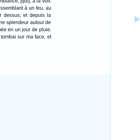
lance, [qui], à la voir,
essemblant à un feu, au
r dessus; et depuis la
une splendeur autour de
uée en un jour de pluie.
e tombai sur ma face, et