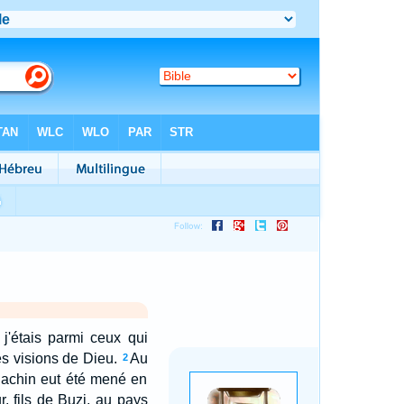
j'étais parmi ceux qui
es visions de Dieu.
Au
2
ojachin eut été mené en
, fils de Buzi, au pays