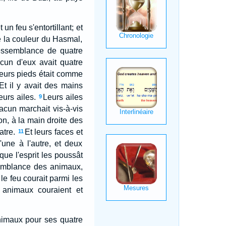
un feu s'entortillant; et
me la couleur du Hasmal,
ressemblance de quatre
cun d'eux avait quatre
 leurs pieds était comme
Et il y avait des mains
eurs ailes.
Leurs ailes
9
hacun marchait vis-à-vis
on, à la main droite des
atre.
Et leurs faces et
11
'une à l'autre, et deux
que l'esprit les poussât
semblance des animaux,
e feu courait parmi les
 animaux couraient et
nimaux pour ses quatre