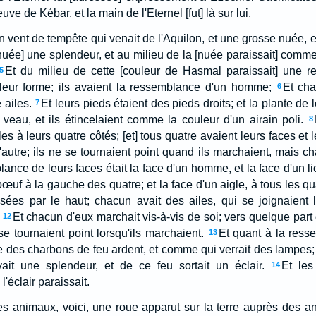
uve de Kébar, et la main de l'Eternel [fut] là sur lui.
un vent de tempête qui venait de l'Aquilon, et une grosse nuée, et 
 [nuée] une splendeur, et au milieu de la [nuée paraissait] com
Et du milieu de cette [couleur de Hasmal paraissait] une 
5
i leur forme; ils avaient la ressemblance d'un homme;
Et cha
6
 ailes.
Et leurs pieds étaient des pieds droits; et la plante de
7
 veau, et ils étincelaient comme la couleur d'un airain poli.
8
s à leurs quatre côtés; [et] tous quatre avaient leurs faces et l
 l'autre; ils ne se tournaient point quand ils marchaient, mais c
lance de leurs faces était la face d'un homme, et la face d'un li
 bœuf à la gauche des quatre; et la face d'un aigle, à tous les qu
visées par le haut; chacun avait des ailes, qui se joignaient l
Et chacun d'eux marchait vis-à-vis de soi; vers quelque part 
12
e se tournaient point lorsqu'ils marchaient.
Et quant à la res
13
e des charbons de feu ardent, et comme qui verrait des lampes; l
ait une splendeur, et de ce feu sortait un éclair.
Et les
14
l'éclair paraissait.
es animaux, voici, une roue apparut sur la terre auprès des a