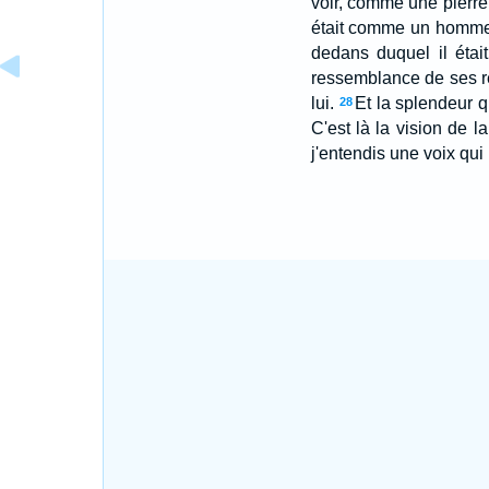
voir, comme une pierre 
était comme un homme 
dedans duquel il étai
ressemblance de ses re
lui.
Et la splendeur q
28
C'est là la vision de l
j'entendis une voix qui 