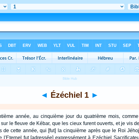
◄
Ézéchiel 1
►
rentième année, au cinquième jour du quatrième mois, comme 
 sur le fleuve de Kébar, que les cieux furent ouverts, et je vis d
 de cette année, qui [fut] la cinquième après que le Roi Jéh
 l'Eternel fut [adressée] expressément à Ezéchiel Sacrificateur