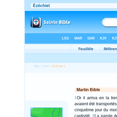
Bible
>
MAR
> Ézéchiel 1
Martin Bible
Or il arriva en la t
1
avaient été transportés
cinquième jour du mois
captivité,
La parole de
3