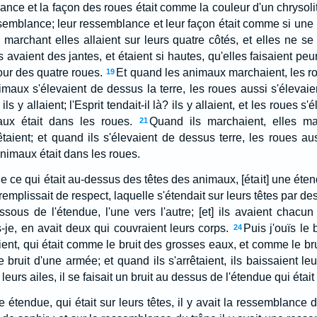
ance et la façon des roues était comme la couleur d'un chrysolit
emblance; leur ressemblance et leur façon était comme si une 
 marchant elles allaient sur leurs quatre côtés, et elles ne se
s avaient des jantes, et étaient si hautes, qu'elles faisaient peur
our des quatre roues.
Et quand les animaux marchaient, les r
19
imaux s'élevaient de dessus la terre, les roues aussi s'élevaie
 ils y allaient; l'Esprit tendait-il là? ils y allaient, et les roues s'
aux était dans les roues.
Quand ils marchaient, elles ma
21
rrêtaient; et quand ils s'élevaient de dessus terre, les roues aus
animaux était dans les roues.
e ce qui était au-dessus des têtes des animaux, [était] une éte
t] remplissait de respect, laquelle s'étendait sur leurs têtes par de
ssous de l'étendue, l'une vers l'autre; [et] ils avaient chacun
-je, en avait deux qui couvraient leurs corps.
Puis j'ouïs le 
24
ient, qui était comme le bruit des grosses eaux, et comme le bru
 bruit d'une armée; et quand ils s'arrêtaient, ils baissaient leu
 leurs ailes, il se faisait un bruit au dessus de l'étendue qui était 
 étendue, qui était sur leurs têtes, il y avait la ressemblance d'