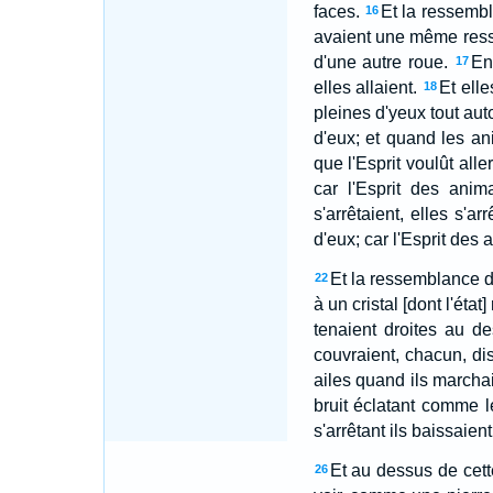
faces.
Et la ressembl
16
avaient une même ress
d'une autre roue.
En
17
elles allaient.
Et elle
18
pleines d'yeux tout aut
d'eux; et quand les an
que l'Esprit voulût aller
car l'Esprit des anim
s'arrêtaient, elles s'a
d'eux; car l'Esprit des 
Et la ressemblance d
22
à un cristal [dont l'éta
tenaient droites au de
couvraient, chacun, dis
ailes quand ils marcha
bruit éclatant comme le
s'arrêtant ils baissaient
Et au dessus de cette
26