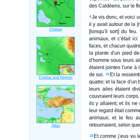
des Caldéens, sur le fle
Je vis donc, et voici 
4
il y avait autour de la
[lorsqu'il sort] du feu.
animaux, et c'était ic
faces, et chacun quatre
la plante d'un pied de
d'homme sous leurs aile
étaient jointes l'une à
de soi.
Et la ressemb
10
quatre; et la face d'un
leurs ailes étaient di
couvraient leurs corps.
ils y allaient; et ils n
leur regard était comm
animaux; et le feu av
retournaient, selon que 
Et comme j'eus vu l
15