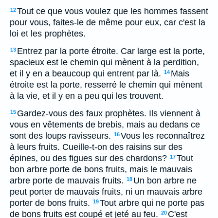
Tout ce que vous voulez que les hommes fassent
12
pour vous, faites-le de même pour eux, car c'est la
loi et les prophètes.
Entrez par la porte étroite. Car large est la porte,
13
spacieux est le chemin qui mènent à la perdition,
et il y en a beaucoup qui entrent par là.
Mais
14
étroite est la porte, resserré le chemin qui mènent
à la vie, et il y en a peu qui les trouvent.
Gardez-vous des faux prophètes. Ils viennent à
15
vous en vêtements de brebis, mais au dedans ce
sont des loups ravisseurs.
Vous les reconnaîtrez
16
à leurs fruits. Cueille-t-on des raisins sur des
épines, ou des figues sur des chardons?
Tout
17
bon arbre porte de bons fruits, mais le mauvais
arbre porte de mauvais fruits.
Un bon arbre ne
18
peut porter de mauvais fruits, ni un mauvais arbre
porter de bons fruits.
Tout arbre qui ne porte pas
19
de bons fruits est coupé et jeté au feu.
C'est
20