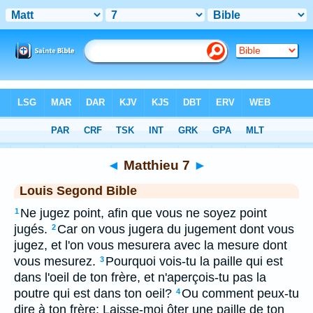
Bible
>
LSG
> Matthieu 7
◄
Matthieu 7
►
Louis Segond Bible
Ne jugez point, afin que vous ne soyez point
1
jugés.
Car on vous jugera du jugement dont vous
2
jugez, et l'on vous mesurera avec la mesure dont
vous mesurez.
Pourquoi vois-tu la paille qui est
3
dans l'oeil de ton frère, et n'aperçois-tu pas la
poutre qui est dans ton oeil?
Ou comment peux-tu
4
dire à ton frère: Laisse-moi ôter une paille de ton