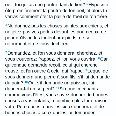
oeil, toi qui as une poutre dans le tien?
Hypocrite,
5
ôte premièrement la poutre de ton oeil, et alors tu
verras comment ôter la paille de l'oeil de ton frère.
Ne donnez pas les choses saintes aux chiens, et
6
ne jetez pas vos perles devant les pourceaux, de
peur qu'ils ne les foulent aux pieds, ne se
retournent et ne vous déchirent.
Demandez, et l'on vous donnera; cherchez, et
7
vous trouverez; frappez, et l'on vous ouvrira.
Car
8
quiconque demande reçoit, celui qui cherche
trouve, et l'on ouvre à celui qui frappe.
Lequel de
9
vous donnera une pierre à son fils, s'il lui demande
du pain?
Ou, s'il demande un poisson, lui
10
donnera-t-il un serpent?
Si donc, méchants
11
comme vous l'êtes, vous savez donner de bonnes
choses à vos enfants, à combien plus forte raison
votre Père qui est dans les cieux donnera-t-il de
bonnes choses à ceux qui les lui demandent.