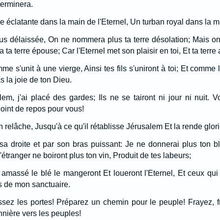
terminera.
 éclatante dans la main de l'Eternel, Un turban royal dans la m
s délaissée, On ne nommera plus ta terre désolation; Mais on 
ra ta terre épouse; Car l'Eternel met son plaisir en toi, Et ta terr
s'unit à une vierge, Ainsi tes fils s'uniront à toi; Et comme la
as la joie de ton Dieu.
em, j'ai placé des gardes; Ils ne se tairont ni jour ni nuit. 
Point de repos pour vous!
n relâche, Jusqu'à ce qu'il rétablisse Jérusalem Et la rende glori
r sa droite et par son bras puissant: Je ne donnerai plus ton b
l'étranger ne boiront plus ton vin, Produit de tes labeurs;
amassé le blé le mangeront Et loueront l'Eternel, Et ceux qui a
is de mon sanctuaire.
ssez les portes! Préparez un chemin pour le peuple! Frayez, fr
nnière vers les peuples!