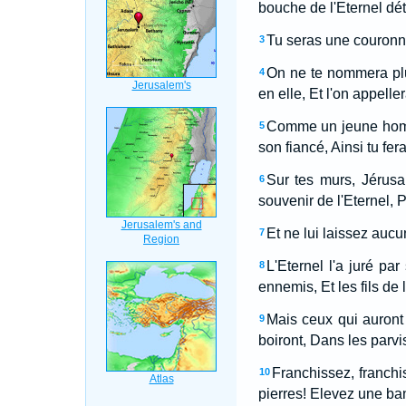
bouche de l'Eternel dé
Tu seras une couronne
3
On ne te nommera plu
4
en elle, Et l'on appelle
Comme un jeune homme 
5
son fiancé, Ainsi tu fer
Sur tes murs, Jérusal
6
souvenir de l'Eternel, 
Et ne lui laissez aucu
7
L'Eternel l'a juré pa
8
ennemis, Et les fils de 
Mais ceux qui auront 
9
boiront, Dans les parv
Franchissez, franchi
10
pierres! Elevez une ba