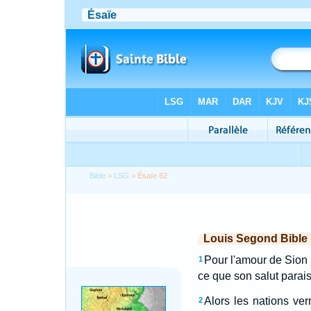
Bible
>
LSG
> Ésaïe 62
Louis Segond Bible
Pour l'amour de Sion 
1
ce que son salut parai
Alors les nations ver
2