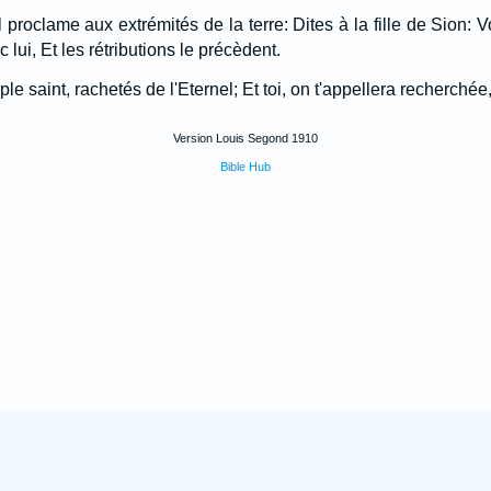
 proclame aux extrémités de la terre: Dites à la fille de Sion: V
c lui, Et les rétributions le précèdent.
le saint, rachetés de l'Eternel; Et toi, on t'appellera recherchée,
Version Louis Segond 1910
Bible Hub