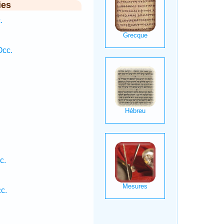
ies
.
Occ.
c.
c.