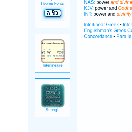
NAS:
power
and divine
KJV:
power and
Godhe
INT:
power and
divinity
Interlinear Greek
•
Inte
Englishman's Greek C
Concordance
•
Paralle