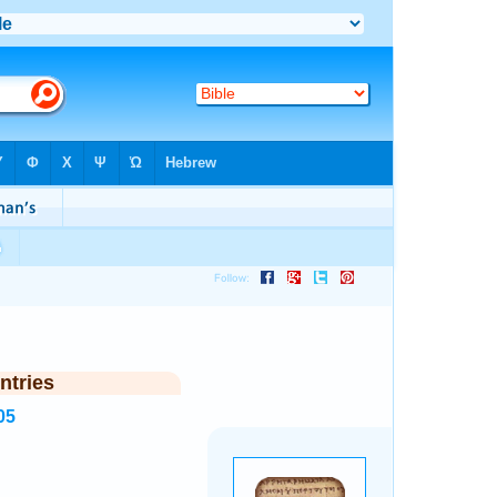
ntries
05