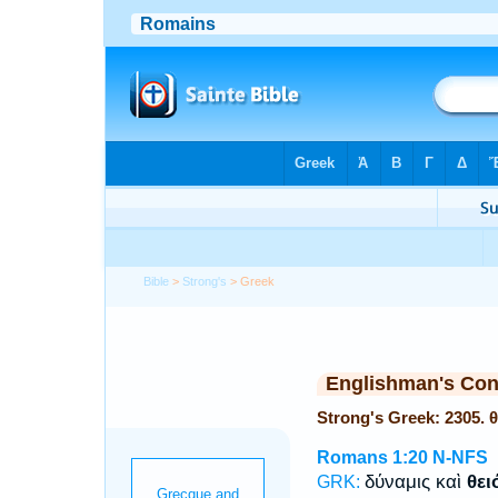
Bible
>
Strong's
> Greek
Englishman's Co
Strong's Greek: 2305. 
Romans 1:20
N-NFS
δύναμις καὶ
θει
GRK: