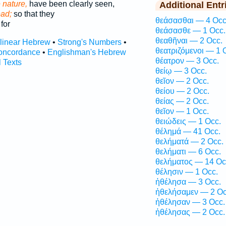
 nature,
have been clearly seen,
Additional Entr
ad;
so that they
θεάσασθαι — 4 Occ
for
θεάσασθε — 1 Occ.
θεαθῆναι — 2 Occ.
rlinear Hebrew
•
Strong's Numbers
•
θεατριζόμενοι — 1 
oncordance
•
Englishman's Hebrew
θέατρον — 3 Occ.
l Texts
θείῳ — 3 Occ.
θεῖον — 2 Occ.
θείου — 2 Occ.
θείας — 2 Occ.
θεῖον — 1 Occ.
θειώδεις — 1 Occ.
θέλημά — 41 Occ.
θελήματά — 2 Occ.
θελήματι — 6 Occ.
θελήματος — 14 Oc
θέλησιν — 1 Occ.
ἠθέλησα — 3 Occ.
ἠθελήσαμεν — 2 Oc
ἠθέλησαν — 3 Occ.
ἠθέλησας — 2 Occ.