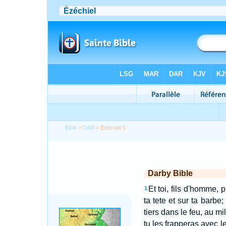
Bible
>
DAR
> Ézéchiel 5
Darby Bible
Et toi, fils d'homme, 
1
ta tete et sur ta barbe
tiers dans le feu, au mi
tu les frapperas avec le