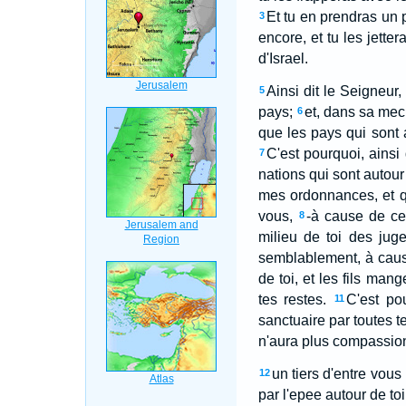
Et tu en prendras un p
3
encore, et tu les jetter
d'Israel.
Ainsi dit le Seigneur,
5
pays;
et, dans sa mec
6
que les pays qui sont 
C'est pourquoi, ainsi
7
nations qui sont autou
mes ordonnances, et q
vous,
-à cause de cela
8
milieu de toi des jug
semblablement, à caus
de toi, et les fils mang
tes restes.
C'est po
11
sanctuaire par toutes te
n'aura plus compassion,
un tiers d'entre vous
12
par l'epee autour de toi;