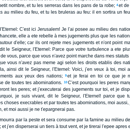
etit nombre, et tu les serreras dans les pans de ta robe;
et de
4
as au milieu du feu, et tu les bruleras au feu: il en sortira un f
 l'Eternel: C'est ici Jerusalem! Je l'ai posee au milieu des natio
hancete, elle a ete rebelle à mes jugements plus que les nations
autour d'elle; car ils ont rejete mes jugements et n'ont point m
 dit le Seigneur, l'Eternel: Parce que votre turbulence a ete p
r de vous, parce que vous n'avez point marche dans mes statuts e
ue vous n'avez pas meme agi selon les droits etablis des nati
, ainsi dit le Seigneur, l'Eternel: Voici, j'en veux à toi, moi a
ements aux yeux des nations;
et je ferai en toi ce que je n
9
e de toutes tes abominations.
C'est pourquoi les peres mange
10
eront les peres; et j'executerai des jugements sur toi, et je dis
urquoi, je suis vivant, dit le Seigneur, l'Eternel! parce que
s choses execrables et par toutes tes abominations, moi aussi, je
 et moi aussi je ne t'epargnerai pas.
 mourra par la peste et sera consume par la famine au milieu de 
 et j'en disperserai un tiers à tout vent, et je tirerai l'epee apres 