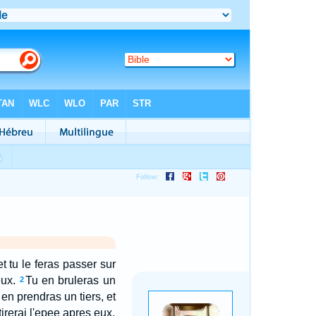
t tu le feras passer sur
eux.
Tu en bruleras un
2
 en prendras un tiers, et
tirerai l'epee apres eux.