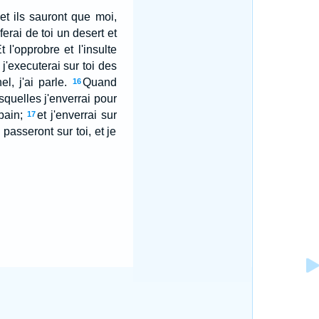
 et ils sauront que moi,
 ferai de toi un desert et
t l'opprobre et l'insulte
j'executerai sur toi des
l, j'ai parle.
Quand
16
squelles j'enverrai pour
pain;
et j'enverrai sur
17
passeront sur toi, et je