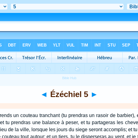
◄
Ézéchiel 5
►
prends un couteau tranchant (tu prendras un rasoir de barbier), e
; et tu prendras une balance à peser, et tu partageras les chev
lieu de la ville, lorsque les jours du siege seront accomplis; et tu
 couteau tout autour; et un tiers, tu le disperseras au vent, et je 