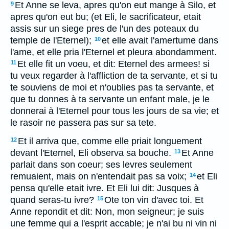
Et Anne se leva, apres qu'on eut mange à Silo, et
9
apres qu'on eut bu; (et Eli, le sacrificateur, etait
assis sur un siege pres de l'un des poteaux du
temple de l'Eternel);
et elle avait l'amertume dans
10
l'ame, et elle pria l'Eternel et pleura abondamment.
Et elle fit un voeu, et dit: Eternel des armees! si
11
tu veux regarder à l'affliction de ta servante, et si tu
te souviens de moi et n'oublies pas ta servante, et
que tu donnes à ta servante un enfant male, je le
donnerai à l'Eternel pour tous les jours de sa vie; et
le rasoir ne passera pas sur sa tete.
Et il arriva que, comme elle priait longuement
12
devant l'Eternel, Eli observa sa bouche.
Et Anne
13
parlait dans son coeur; ses levres seulement
remuaient, mais on n'entendait pas sa voix;
et Eli
14
pensa qu'elle etait ivre. Et Eli lui dit: Jusques à
quand seras-tu ivre?
Ote ton vin d'avec toi. Et
15
Anne repondit et dit: Non, mon seigneur; je suis
une femme qui a l'esprit accable; je n'ai bu ni vin ni