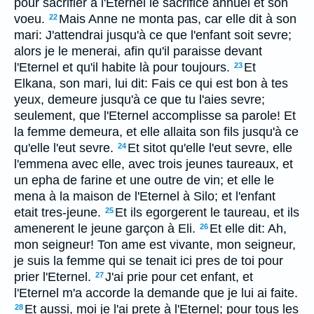
pour sacrifier à l'Eternel le sacrifice annuel et son
voeu.
Mais Anne ne monta pas, car elle dit à son
22
mari: J'attendrai jusqu'à ce que l'enfant soit sevre;
alors je le menerai, afin qu'il paraisse devant
l'Eternel et qu'il habite là pour toujours.
Et
23
Elkana, son mari, lui dit: Fais ce qui est bon à tes
yeux, demeure jusqu'à ce que tu l'aies sevre;
seulement, que l'Eternel accomplisse sa parole! Et
la femme demeura, et elle allaita son fils jusqu'à ce
qu'elle l'eut sevre.
Et sitot qu'elle l'eut sevre, elle
24
l'emmena avec elle, avec trois jeunes taureaux, et
un epha de farine et une outre de vin; et elle le
mena à la maison de l'Eternel à Silo; et l'enfant
etait tres-jeune.
Et ils egorgerent le taureau, et ils
25
amenerent le jeune garçon à Eli.
Et elle dit: Ah,
26
mon seigneur! Ton ame est vivante, mon seigneur,
je suis la femme qui se tenait ici pres de toi pour
prier l'Eternel.
J'ai prie pour cet enfant, et
27
l'Eternel m'a accorde la demande que je lui ai faite.
Et aussi, moi je l'ai prete à l'Eternel; pour tous les
28