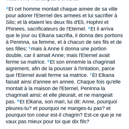
Et cet homme montait chaque annee de sa ville
3
pour adorer l'Eternel des armees et lui sacrifier à
Silo; et là etaient les deux fils d'Eli, Hophni et
Phinees, sacrificateurs de l'Eternel.
Et il arriva
4
que le jour ou Elkana sacrifia, il donna des portions
à Peninna, sa femme, et à chacun de ses fils et de
ses filles;
mais à Anne il donna une portion
5
double, car il aimait Anne; mais l'Eternel avait
ferme sa matrice.
Et son ennemie la chagrinait
6
aigrement, afin de la pousser à l'irritation, parce
que l'Eternel avait ferme sa matrice.
Et Elkana
7
faisait ainsi d'annee en annee. Chaque fois qu'elle
montait à la maison de l'Eternel, Peninna la
chagrinait ainsi; et elle pleurait, et ne mangeait
pas.
Et Elkana, son mari, lui dit: Anne, pourquoi
8
pleures-tu? et pourquoi ne manges-tu pas? et
pourquoi ton coeur est-il chagrin? Est-ce que je ne
vaux pas mieux pour toi que dix fils?