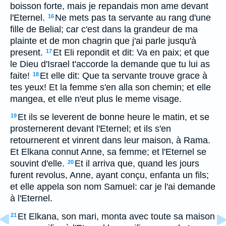
boisson forte, mais je repandais mon ame devant
l'Eternel.
Ne mets pas ta servante au rang d'une
16
fille de Belial; car c'est dans la grandeur de ma
plainte et de mon chagrin que j'ai parle jusqu'à
present.
Et Eli repondit et dit: Va en paix; et que
17
le Dieu d'Israel t'accorde la demande que tu lui as
faite!
Et elle dit: Que ta servante trouve grace à
18
tes yeux! Et la femme s'en alla son chemin; et elle
mangea, et elle n'eut plus le meme visage.
Et ils se leverent de bonne heure le matin, et se
19
prosternerent devant l'Eternel; et ils s'en
retournerent et vinrent dans leur maison, à Rama.
Et Elkana connut Anne, sa femme; et l'Eternel se
souvint d'elle.
Et il arriva que, quand les jours
20
furent revolus, Anne, ayant conçu, enfanta un fils;
et elle appela son nom Samuel: car je l'ai demande
à l'Eternel.
Et Elkana, son mari, monta avec toute sa maison
21